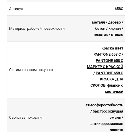
Артикул
658C
металл / дерево /
Материал рабочей поверхности
бетон / кирпич /
пластик / стекло
Краска цвет
PANTONE 658 C
/
PANTONE 658 C
МАРКЕР С КРАСКОЙ
С этим товаром покупают
/
PANTONE 658 C
КРАСКА ДЛЯ
СКОЛОВ, флакон с
кисточкой
атмосферостойкоcть
/ быстросохнущая
Свойства покрытия
эмаль /
антикоррозионная
защита