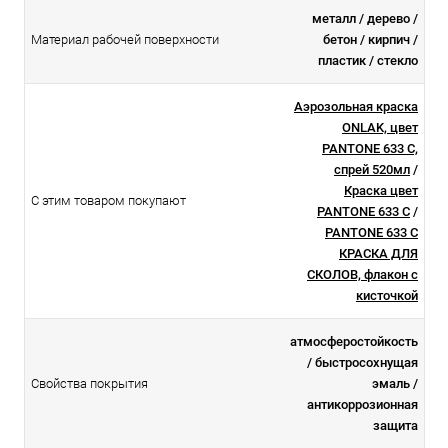
металл / дерево /
Материал рабочей поверхности
бетон / кирпич /
пластик / стекло
Аэрозольная краска
ONLAK, цвет
PANTONE 633 C,
спрей 520мл
/
Краска цвет
С этим товаром покупают
PANTONE 633 C
/
PANTONE 633 C
КРАСКА ДЛЯ
СКОЛОВ, флакон с
кисточкой
атмосферостойкоcть
/ быстросохнущая
Свойства покрытия
эмаль /
антикоррозионная
защита