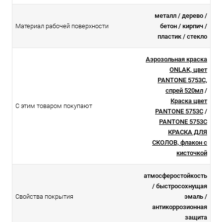
металл / дерево /
Материал рабочей поверхности
бетон / кирпич /
пластик / стекло
Аэрозольная краска
ONLAK, цвет
PANTONE 5753C,
спрей 520мл
/
Краска цвет
С этим товаром покупают
PANTONE 5753C
/
PANTONE 5753C
КРАСКА ДЛЯ
СКОЛОВ, флакон с
кисточкой
атмосферостойкоcть
/ быстросохнущая
Свойства покрытия
эмаль /
антикоррозионная
защита