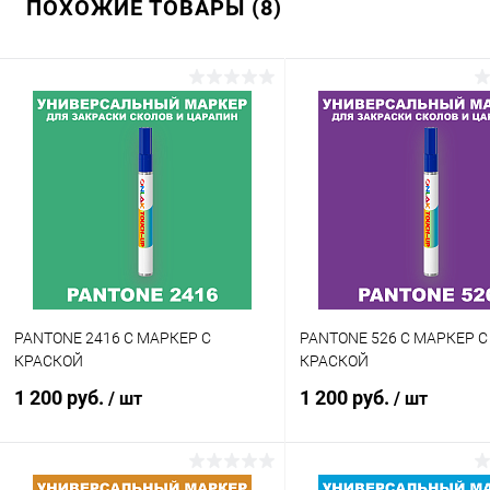
ПОХОЖИЕ ТОВАРЫ (8)
Купить в 1 клик
Сравнение
Купить в 1 клик
Сра
В избранное
В наличии
В избранное
В н
Цвет:
Цвет:
зеленые цвета по каталогу
зеленые цвета по каталогу
PANTONE
PANTONE
Степень блеска:
Объем:
глянцевая
1кг
Степень блеска:
полуматовая
PANTONE 2416 C МАРКЕР С
PANTONE 526 C МАРКЕР С
КРАСКОЙ
КРАСКОЙ
1 200 руб.
1 200 руб.
/ шт
/ шт
В корзину
В корзину