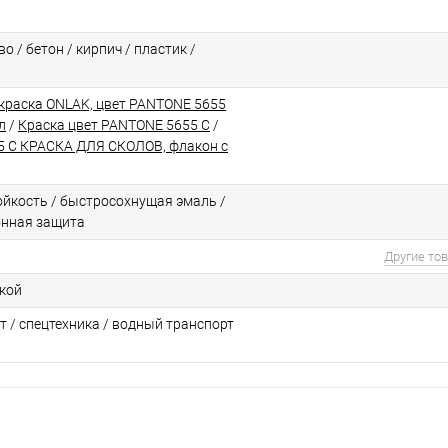
о / бетон / кирпич / пластик /
краска ONLAK, цвет PANTONE 5655
л
/
Краска цвет PANTONE 5655 C
/
 C КРАСКА ДЛЯ СКОЛОВ, флакон с
йкоcть / быстросохнущая эмаль /
онная защита
Другие то
ской
т / спецтехника / водный транспорт