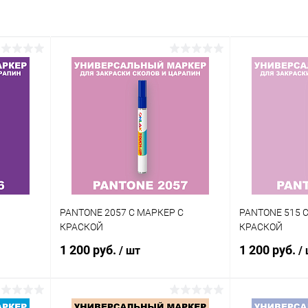
внение
Купить в 1 клик
Сравнение
аличии
В избранное
В наличии
Цвет:
зеленые цвета по каталогу
PANTONE
Объем:
20мл
Степень блеска:
матовая
PANTONE 2057 C МАРКЕР С
PANTONE 515 
КРАСКОЙ
КРАСКОЙ
1 200 руб.
1 200 руб.
/ шт
/
В корзину