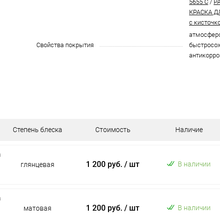
5655 C
/
P
КРАСКА Д
с кисточк
атмосферо
Свойства покрытия
быстросох
антикорро
Степень блеска
Стоимость
Наличие
а
1 200 руб.
/ шт
В наличии
глянцевая
а
1 200 руб.
/ шт
В наличии
матовая