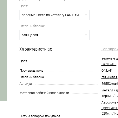
Цвет:
зеленые цвета по каталогу PANTONE
Степень блеска:
глянцевая
Характеристики:
Все хара
зеленые ц
Цвет
PANTONE
Производитель
ONLAK
Степень блеска
глянцевая
Артикул
5655Cmar
металл / д
Материал рабочей поверхности
кирпич / п
Аэрозольн
цвет PANT
520мл
/
Кр
С этим товаром покупают