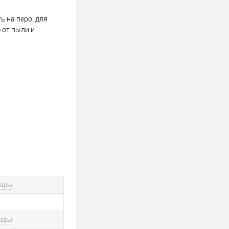
 на перо, для
 от пыли и
вары
вары