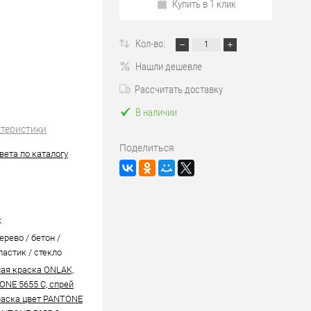
Купить в 1 клик
Кол-во:
Нашли дешевле
Рассчитать доставку
В наличии
ктеристики
Поделиться
вета по каталогу
k
ерево / бетон /
ластик / стекло
ая краска ONLAK,
ONE 5655 C, спрей
аска цвет PANTONE