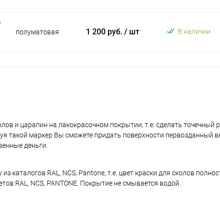
а
1 200 руб.
/ шт
В наличии
полуматовая
лов и царапин на лакокрасочном покрытии, т.е. сделать точечный 
уя такой маркер Вы сможете придать поверхности первозданный в
венные деньги.
з каталогов RAL, NCS, Pantone, т.е. цвет краски для сколов полно
ветов RAL, NCS, PANTONE. Покрытие не смывается водой.