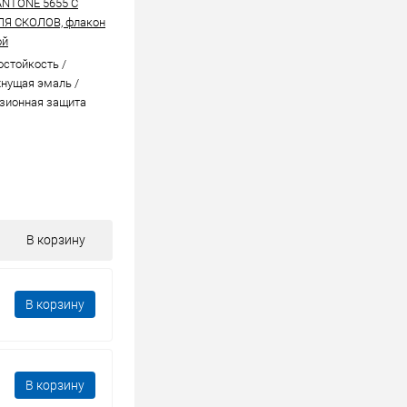
ANTONE 5655 C
ЛЯ СКОЛОВ, флакон
ой
стойкоcть /
нущая эмаль /
зионная защита
В корзину
В корзину
В корзину