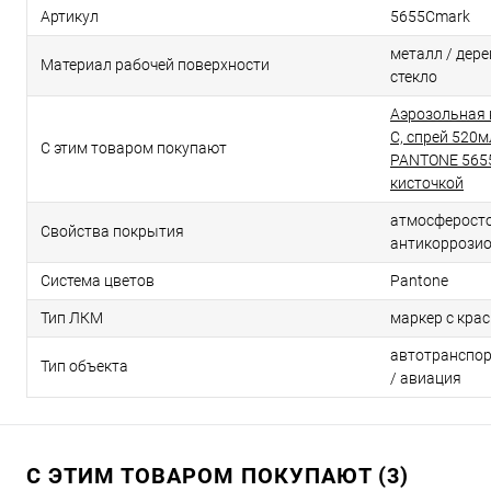
Артикул
5655Cmark
металл / дерев
Материал рабочей поверхности
стекло
Аэрозольная 
C, спрей 520м
С этим товаром покупают
PANTONE 5655
кисточкой
атмосферосто
Свойства покрытия
антикоррози
Система цветов
Pantone
Тип ЛКМ
маркер с кра
автотранспор
Тип объекта
/ авиация
С ЭТИМ ТОВАРОМ ПОКУПАЮТ (3)