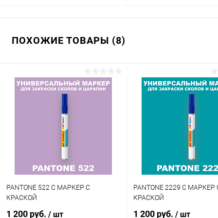
В корзину
В корзину
ПОХОЖИЕ ТОВАРЫ (8)
Купить в 1 клик
Сравнение
Купить в 1 клик
Сра
В избранное
В наличии
В избранное
В н
Цвет:
Цвет:
коричневые цвета по каталогу
коричневые цвета по катал
PANTONE
PANTONE
Степень блеска:
Объем:
глянцевая
1кг
Степень блеска:
полуматовая
PANTONE 522 C МАРКЕР С
PANTONE 2229 C МАРКЕР 
КРАСКОЙ
КРАСКОЙ
1 200 руб.
1 200 руб.
/ шт
/ шт