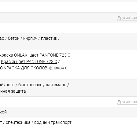
Другие то
о / бетон / кирпич / пластик /
краска ONLAK, цвет PANTONE 723 C,
/
Краска цвет PANTONE 723 C
/
C КРАСКА ДЛЯ СКОЛОВ, флакон с
йкоcть / быстросохнущая эмаль /
онная защита
Другие то
ской
т / спецтехника / водный транспорт