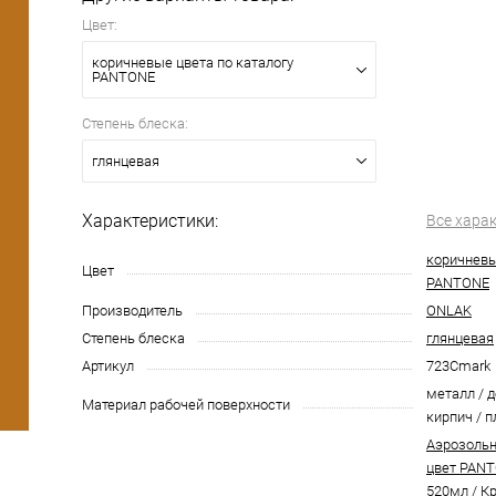
Цвет:
коричневые цвета по каталогу
PANTONE
Степень блеска:
глянцевая
Характеристики:
Все хара
коричневы
Цвет
PANTONE
Производитель
ONLAK
Степень блеска
глянцевая
Артикул
723Cmark
металл / д
Материал рабочей поверхности
кирпич / п
Аэрозольн
цвет PANT
520мл
/
Кр