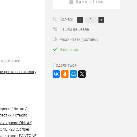
Купить в 1 клик
Кол-во:
Нашли дешевле
Рассчитать доставку
В наличии
ктеристики
Поделиться
е цвета по каталогу
ерево / бетон /
ластик / стекло
ая краска ONLAK,
ONE 723 C, спрей
аска цвет PANTONE