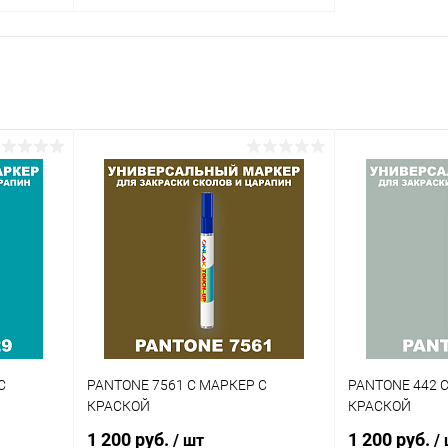
В корзину
внение
Купить в 1 клик
Сравнение
аличии
В избранное
В наличии
Цвет:
огу
коричневые цвета по каталогу
PANTONE
Объем:
20мл
Степень блеска:
матовая
С
PANTONE 7561 C МАРКЕР С
PANTONE 442 
КРАСКОЙ
КРАСКОЙ
1 200 руб.
1 200 руб.
/ шт
/