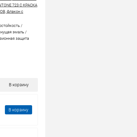
NTONE 723 C КРАСКА
В, флакон с
стойкоcть /
нущая эмаль /
зионная защита
В корзину
В корзину