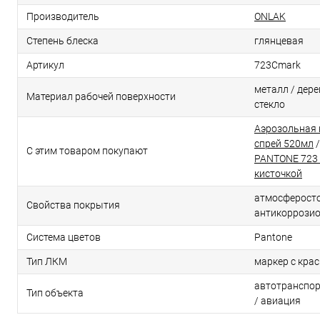
Производитель
ONLAK
Степень блеска
глянцевая
Артикул
723Cmark
металл / дерев
Материал рабочей поверхности
стекло
Аэрозольная 
спрей 520мл
С этим товаром покупают
PANTONE 723 
кисточкой
атмосферосто
Свойства покрытия
антикоррози
Система цветов
Pantone
Тип ЛКМ
маркер с кра
автотранспор
Тип объекта
/ авиация