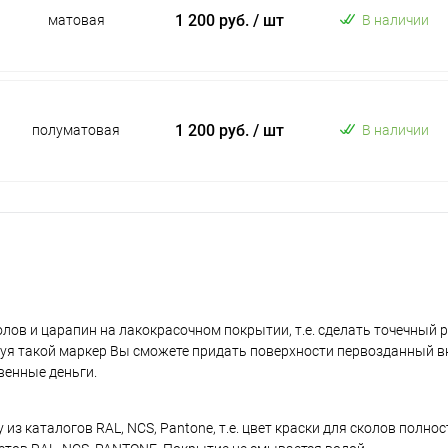
1 200 руб.
/ шт
матовая
В наличии
1 200 руб.
/ шт
полуматовая
В наличии
лов и царапин на лакокрасочном покрытии, т.е. сделать точечный 
уя такой маркер Вы сможете придать поверхности первозданный в
венные деньги.
з каталогов RAL, NCS, Pantone, т.е. цвет краски для сколов полно