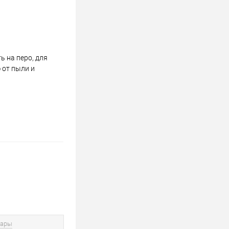
 на перо, для
 от пыли и
вары