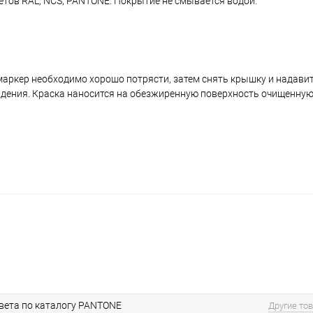
ветов RAL, NCS, PANTONE. Покрытие не смывается водой.
аркер необходимо хорошо потрясти, затем снять крышку и надавить
ждения. Краска наносится на обезжиренную поверхность очищенную
вета по каталогу PANTONE
Другие то