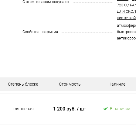
С этим товаром покупают
723 C
/
PA
ДЛЯ СКОЛО
кисточкой
атмосферо
Свойства покрытия
быстросох
антикорро
Степень блеска
Стоимость
Наличие
1 200 руб.
/ шт
глянцевая
В наличии