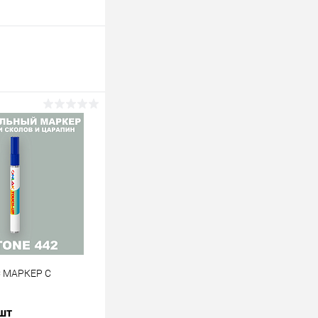
C МАРКЕР С
 шт