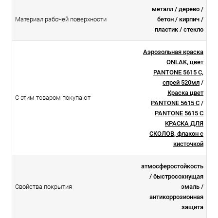
металл / дерево /
Материал рабочей поверхности
бетон / кирпич /
пластик / стекло
Аэрозольная краска
ONLAK, цвет
PANTONE 5615 C,
спрей 520мл
/
Краска цвет
С этим товаром покупают
PANTONE 5615 C
/
PANTONE 5615 C
КРАСКА ДЛЯ
СКОЛОВ, флакон с
кисточкой
атмосферостойкоcть
/ быстросохнущая
Свойства покрытия
эмаль /
антикоррозионная
защита