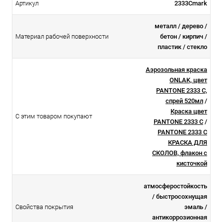
Артикул
2333Cmark
металл / дерево /
Материал рабочей поверхности
бетон / кирпич /
пластик / стекло
Аэрозольная краска
ONLAK, цвет
PANTONE 2333 C,
спрей 520мл
/
Краска цвет
С этим товаром покупают
PANTONE 2333 C
/
PANTONE 2333 C
КРАСКА ДЛЯ
СКОЛОВ, флакон с
кисточкой
атмосферостойкоcть
/ быстросохнущая
Свойства покрытия
эмаль /
антикоррозионная