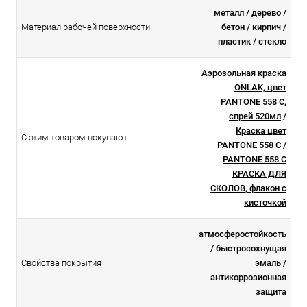
металл / дерево /
Материал рабочей поверхности
бетон / кирпич /
пластик / стекло
Аэрозольная краска
ONLAK, цвет
PANTONE 558 C,
спрей 520мл
/
Краска цвет
С этим товаром покупают
PANTONE 558 C
/
PANTONE 558 C
КРАСКА ДЛЯ
СКОЛОВ, флакон с
кисточкой
атмосферостойкоcть
/ быстросохнущая
Свойства покрытия
эмаль /
антикоррозионная
защита