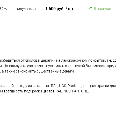
1 600 руб.
/ шт
50мл
полуматовая
В наличии
избавиться от сколов и царапин на лакокрасочном покрытии, т.е. 
и. Используя такую ремонтную эмаль с кисточкой Вы сможете прид
, а также сэкономить существенные деньги.
нной по коду из каталогов RAL, NCS, Pantone, т.е. цвет краски дл
ии всегда есть подкраски цветов RAL, NCS, PANTONE.