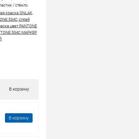
ластик / стекло
ая краска ONLAK,
ONE 534C, спрей
аска цвет PANTONE
TONE 534C МАРКЕР
Й
В корзину
В корзину