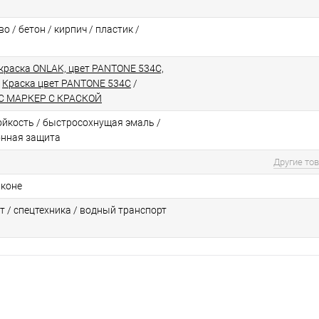
о / бетон / кирпич / пластик /
краска ONLAK, цвет PANTONE 534C,
/
Краска цвет PANTONE 534C
/
C МАРКЕР С КРАСКОЙ
йкоcть / быстросохнущая эмаль /
онная защита
Другие то
аконе
т / спецтехника / водный транспорт