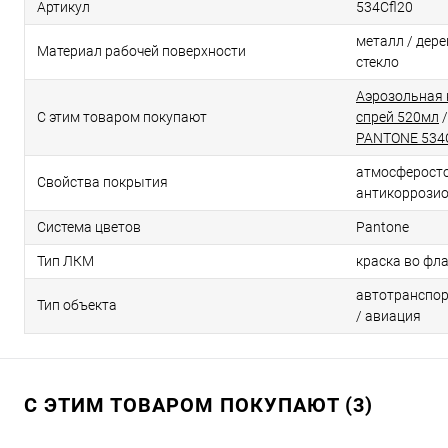
Артикул
534Cfl20
металл / дерев
Материал рабочей поверхности
стекло
Аэрозольная 
С этим товаром покупают
спрей 520мл
PANTONE 534
атмосферосто
Свойства покрытия
антикоррози
Система цветов
Pantone
Тип ЛКМ
краска во фл
автотранспор
Тип объекта
/ авиация
С ЭТИМ ТОВАРОМ ПОКУПАЮТ (3)