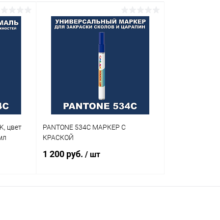
K, цвет
PANTONE 534C МАРКЕР С
мл
КРАСКОЙ
1 200 руб.
/ шт
В корзину