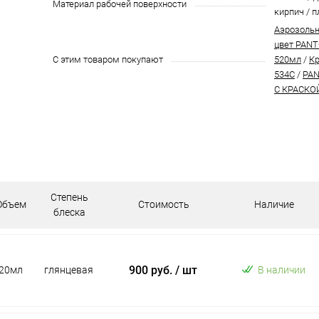
Материал рабочей поверхности
кирпич / п
Аэрозольн
цвет PANT
С этим товаром покупают
520мл
/
Кр
534C
/
PAN
С КРАСКО
Степень
Объем
Стоимость
Наличие
блеска
900 руб.
/ шт
20мл
глянцевая
В наличии