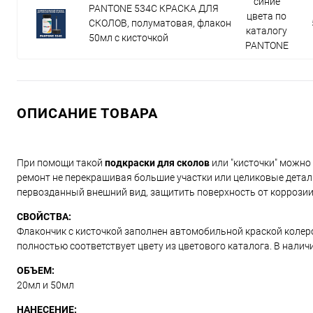
синие
PANTONE 534C КРАСКА ДЛЯ
цвета по
СКОЛОВ, полуматовая, флакон
каталогу
50мл с кисточкой
PANTONE
ОПИСАНИЕ ТОВАРА
При помощи такой
подкраски для сколов
или "кисточки" можно 
ремонт не перекрашивая большие участки или целиковые детал
первозданный внешний вид, защитить поверхность от коррозии
СВОЙСТВА:
Флакончик с кисточкой заполнен автомобильной краской колерова
полностью соответствует цвету из цветового каталога. В налич
ОБЪЕМ:
20мл и 50мл
НАНЕСЕНИЕ: