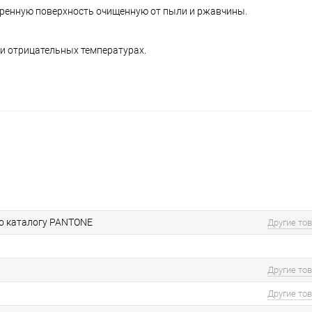
иренную поверхность очищенную от пыли и ржавчины.
ри отрицательных температурах.
по каталогу PANTONE
Другие то
Другие то
Другие то