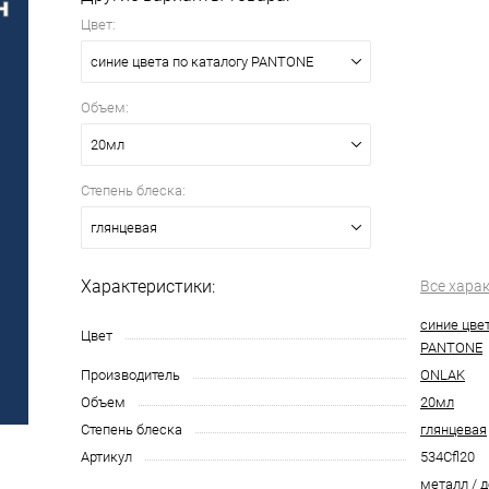
Цвет:
синие цвета по каталогу PANTONE
Объем:
20мл
Степень блеска:
глянцевая
Характеристики:
Все хара
синие цвет
Цвет
PANTONE
Производитель
ONLAK
Объем
20мл
Степень блеска
глянцевая
Артикул
534Cfl20
металл / д