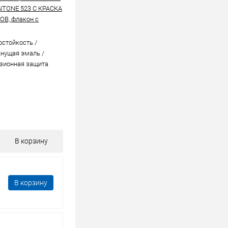
NTONE 523 C КРАСКА
В, флакон с
стойкоcть /
нущая эмаль /
зионная защита
В корзину
В корзину