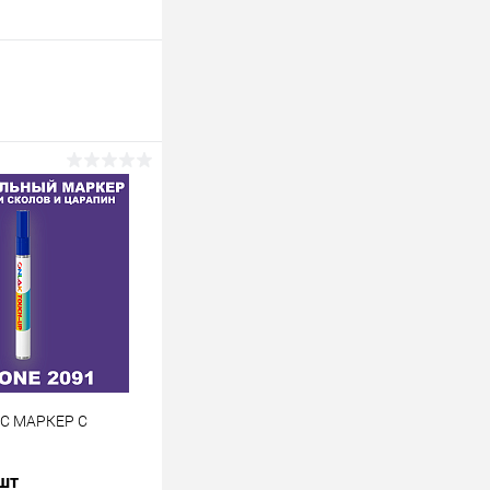
 C МАРКЕР С
 шт