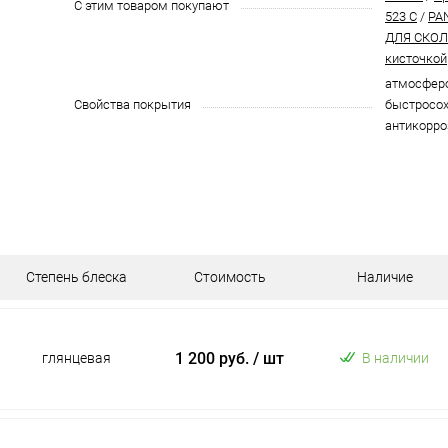
С этим товаром покупают
523 C
/
PA
ДЛЯ СКОЛО
кисточкой
атмосферо
Свойства покрытия
быстросох
антикорро
Степень блеска
Стоимость
Наличие
1 200 руб.
/ шт
глянцевая
В наличии