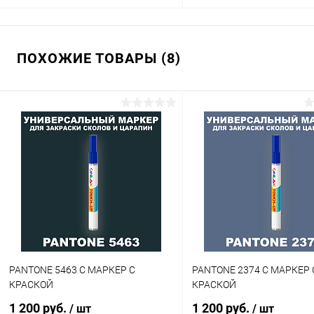
В корзину
В корзину
ПОХОЖИЕ ТОВАРЫ (8)
Купить в 1 клик
Сравнение
Купить в 1 клик
Сра
В избранное
В наличии
В избранное
В н
Цвет:
Цвет:
фиолетовые цвета по каталогу
фиолетовые цвета по катал
PANTONE
PANTONE
Степень блеска:
Объем:
глянцевая
1кг
Степень блеска:
полуматовая
PANTONE 5463 C МАРКЕР С
PANTONE 2374 C МАРКЕР 
КРАСКОЙ
КРАСКОЙ
1 200 руб.
1 200 руб.
/ шт
/ шт