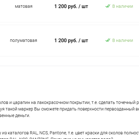
1 200 руб.
/ шт
матовая
В наличии
1 200 руб.
/ шт
полуматовая
В наличии
лов и царапин на лакокрасочном покрытии, т.е. сделать точечный 
уя такой маркер Вы сможете придать поверхности первозданный в
венные деньги.
з каталогов RAL, NCS, Pantone, т.е. цвет краски для сколов полно