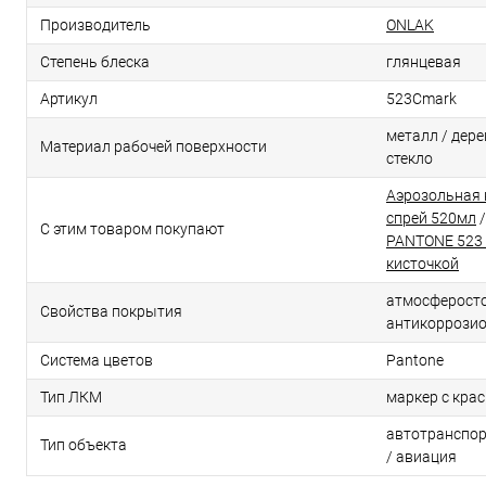
Производитель
ONLAK
Степень блеска
глянцевая
Артикул
523Cmark
металл / дерев
Материал рабочей поверхности
стекло
Аэрозольная 
спрей 520мл
С этим товаром покупают
PANTONE 523 
кисточкой
атмосферосто
Свойства покрытия
антикоррози
Система цветов
Pantone
Тип ЛКМ
маркер с кра
автотранспор
Тип объекта
/ авиация