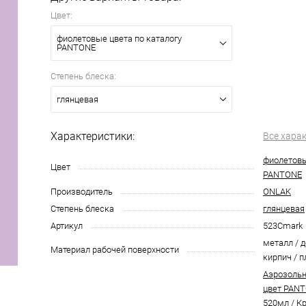
Цвет:
фиолетовые цвета по каталогу
PANTONE
Степень блеска:
глянцевая
Характеристики:
Все хара
фиолетовы
Цвет
PANTONE
Производитель
ONLAK
Степень блеска
глянцевая
Артикул
523Cmark
металл / д
Материал рабочей поверхности
кирпич / п
Аэрозольн
цвет PANT
520мл
/
Кр