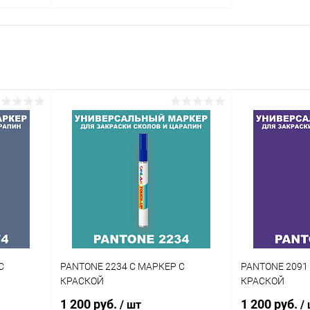
В корзину
внение
Купить в 1 клик
Сравнение
аличии
В избранное
В наличии
Цвет:
огу
фиолетовые цвета по каталогу
PANTONE
Объем:
20мл
Степень блеска:
матовая
С
PANTONE 2234 C МАРКЕР С
PANTONE 2091
КРАСКОЙ
КРАСКОЙ
1 200 руб.
1 200 руб.
/ шт
/