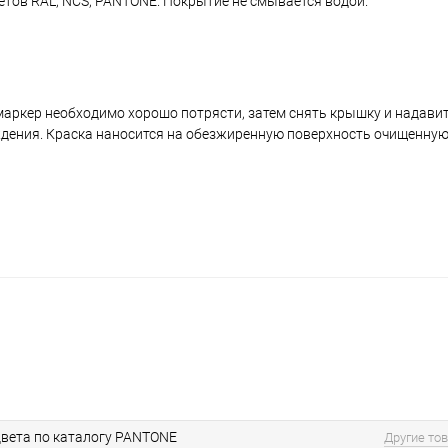
ветов RAL, NCS, PANTONE. Покрытие не смывается водой.
аркер необходимо хорошо потрясти, затем снять крышку и надавить
ждения. Краска наносится на обезжиренную поверхность очищенную
вета по каталогу PANTONE
Другие то