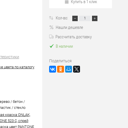
Купить в 1 клик
Кол-во:
Нашли дешевле
Рассчитать доставку
В наличии
ктеристики
Поделиться
е цвета по каталогу
ерево / бетон /
ластик / стекло
ая краска ONLAK,
ONE 523 C, спрей
аска цвет PANTONE