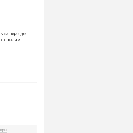
 на перо, для
 от пыли и
вары