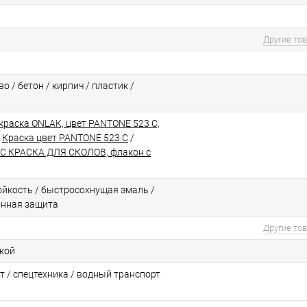
Другие то
о / бетон / кирпич / пластик /
краска ONLAK, цвет PANTONE 523 C,
/
Краска цвет PANTONE 523 C
/
C КРАСКА ДЛЯ СКОЛОВ, флакон с
йкоcть / быстросохнущая эмаль /
онная защита
Другие то
ской
т / спецтехника / водный транспорт