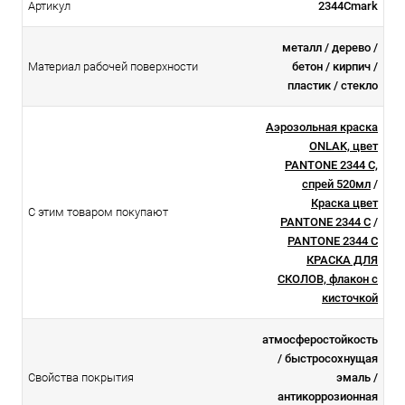
Артикул
2344Cmark
металл / дерево /
Материал рабочей поверхности
бетон / кирпич /
пластик / стекло
Аэрозольная краска
ONLAK, цвет
PANTONE 2344 C,
спрей 520мл
/
Краска цвет
С этим товаром покупают
PANTONE 2344 C
/
PANTONE 2344 C
КРАСКА ДЛЯ
СКОЛОВ, флакон с
кисточкой
атмосферостойкоcть
/ быстросохнущая
Свойства покрытия
эмаль /
антикоррозионная