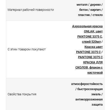
металл / дерево /
Материал рабочей поверхности
бетон / кирпич /
пластик / стекло
Аэрозольная краска
ONLAK, цвет
PANTONE 3375 C,
спрей 520мл
/
Краска цвет
С этим товаром покупают
PANTONE 3375 C
/
PANTONE 3375 C
КРАСКА ДЛЯ
СКОЛОВ, флакон с
кисточкой
атмосферостойкоcть
/ быстросохнущая
Свойства покрытия
эмаль /
антикоррозионная
защита