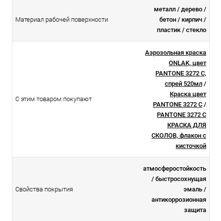
металл / дерево /
Материал рабочей поверхности
бетон / кирпич /
пластик / стекло
Аэрозольная краска
ONLAK, цвет
PANTONE 3272 C,
спрей 520мл
/
Краска цвет
С этим товаром покупают
PANTONE 3272 C
/
PANTONE 3272 C
КРАСКА ДЛЯ
СКОЛОВ, флакон с
кисточкой
атмосферостойкоcть
/ быстросохнущая
Свойства покрытия
эмаль /
антикоррозионная
защита