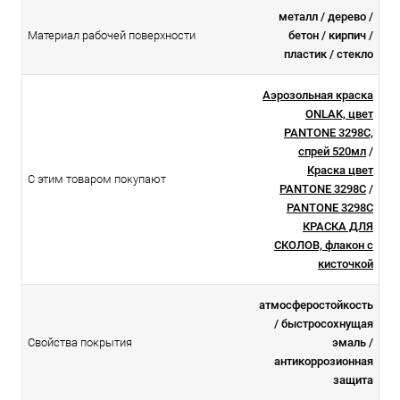
металл / дерево /
Материал рабочей поверхности
бетон / кирпич /
пластик / стекло
Аэрозольная краска
ONLAK, цвет
PANTONE 3298C,
спрей 520мл
/
Краска цвет
С этим товаром покупают
PANTONE 3298C
/
PANTONE 3298C
КРАСКА ДЛЯ
СКОЛОВ, флакон с
кисточкой
атмосферостойкоcть
/ быстросохнущая
Свойства покрытия
эмаль /
антикоррозионная
защита