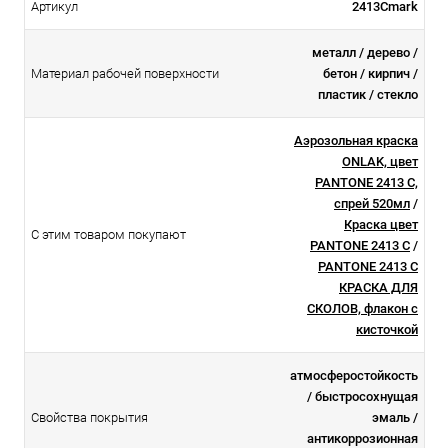
Артикул
2413Cmark
металл / дерево /
Материал рабочей поверхности
бетон / кирпич /
пластик / стекло
Аэрозольная краска
ONLAK, цвет
PANTONE 2413 C,
спрей 520мл
/
Краска цвет
С этим товаром покупают
PANTONE 2413 C
/
PANTONE 2413 C
КРАСКА ДЛЯ
СКОЛОВ, флакон с
кисточкой
атмосферостойкоcть
/ быстросохнущая
Свойства покрытия
эмаль /
антикоррозионная