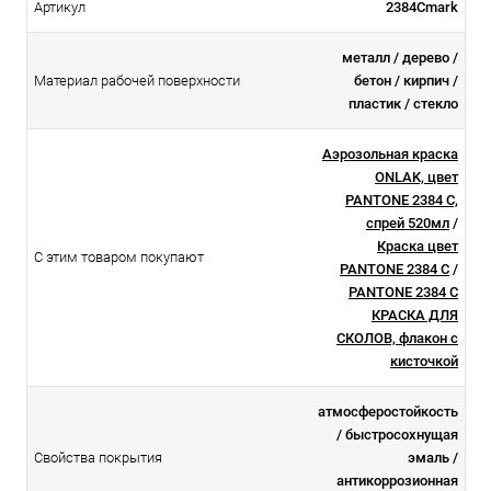
Артикул
2384Cmark
металл / дерево /
Материал рабочей поверхности
бетон / кирпич /
пластик / стекло
Аэрозольная краска
ONLAK, цвет
PANTONE 2384 C,
спрей 520мл
/
Краска цвет
С этим товаром покупают
PANTONE 2384 C
/
PANTONE 2384 C
КРАСКА ДЛЯ
СКОЛОВ, флакон с
кисточкой
атмосферостойкоcть
/ быстросохнущая
Свойства покрытия
эмаль /
антикоррозионная