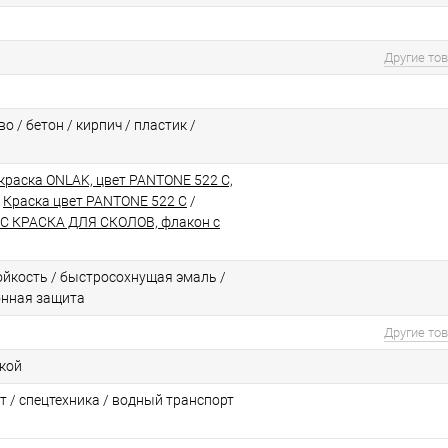
Другие то
о / бетон / кирпич / пластик /
краска ONLAK, цвет PANTONE 522 C,
/
Краска цвет PANTONE 522 C
/
C КРАСКА ДЛЯ СКОЛОВ, флакон с
йкоcть / быстросохнущая эмаль /
онная защита
Другие то
ской
т / спецтехника / водный транспорт