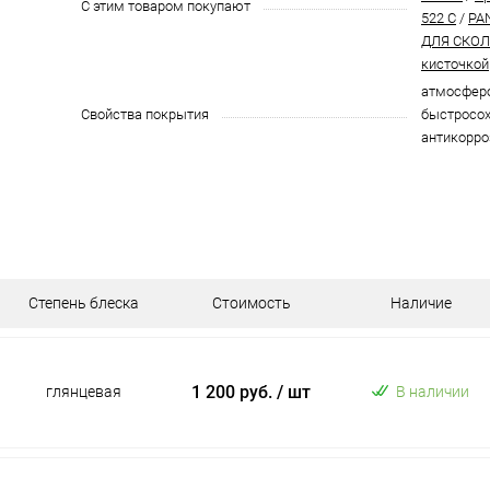
С этим товаром покупают
522 C
/
PA
ДЛЯ СКОЛО
кисточкой
атмосферо
Свойства покрытия
быстросох
антикорро
Степень блеска
Стоимость
Наличие
1 200 руб.
/ шт
глянцевая
В наличии