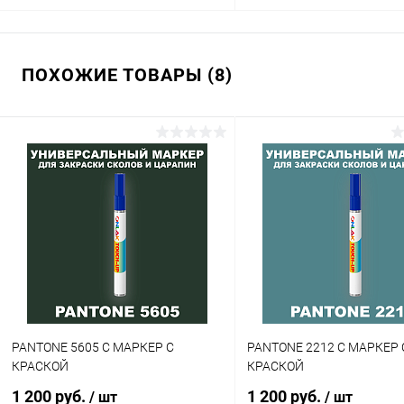
В корзину
В корзину
ПОХОЖИЕ ТОВАРЫ (8)
Купить в 1 клик
Сравнение
Купить в 1 клик
Сра
В избранное
В наличии
В избранное
В н
Цвет:
Цвет:
фиолетовые цвета по каталогу
фиолетовые цвета по катал
PANTONE
PANTONE
Степень блеска:
Объем:
глянцевая
20мл
Степень блеска:
матовая
PANTONE 5605 C МАРКЕР С
PANTONE 2212 C МАРКЕР 
КРАСКОЙ
КРАСКОЙ
1 200 руб.
1 200 руб.
/ шт
/ шт