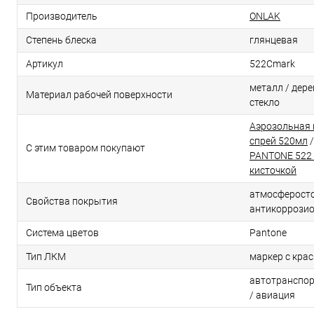
Производитель
ONLAK
Степень блеска
глянцевая
Артикул
522Cmark
металл / дерев
Материал рабочей поверхности
стекло
Аэрозольная 
спрей 520мл
С этим товаром покупают
PANTONE 522 
кисточкой
атмосферосто
Свойства покрытия
антикоррози
Система цветов
Pantone
Тип ЛКМ
маркер с кра
автотранспор
Тип объекта
/ авиация