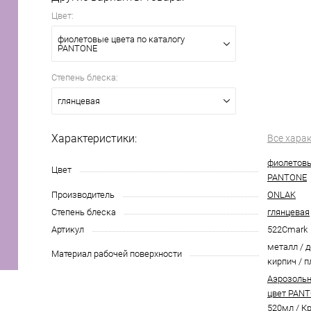
Цвет:
фиолетовые цвета по каталогу
PANTONE
Степень блеска:
глянцевая
Характеристики:
Все хара
фиолетовы
Цвет
PANTONE
Производитель
ONLAK
Степень блеска
глянцевая
Артикул
522Cmark
металл / д
Материал рабочей поверхности
кирпич / п
Аэрозольн
цвет PANT
520мл
/
Кр