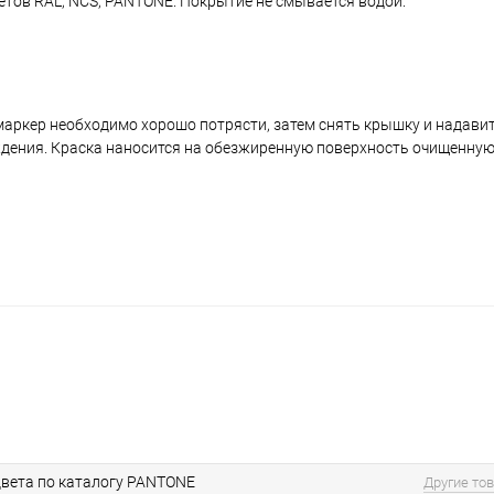
ветов RAL, NCS, PANTONE. Покрытие не смывается водой.
аркер необходимо хорошо потрясти, затем снять крышку и надавить
ждения. Краска наносится на обезжиренную поверхность очищенную
вета по каталогу PANTONE
Другие то