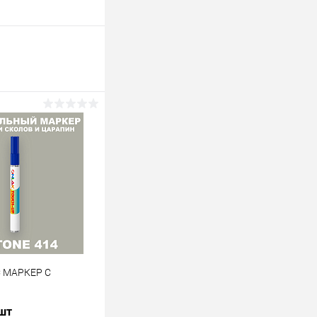
C МАРКЕР С
 шт