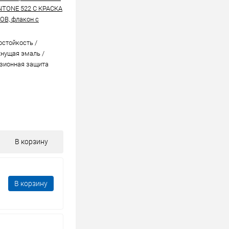
NTONE 522 C КРАСКА
В, флакон с
стойкоcть /
нущая эмаль /
зионная защита
В корзину
В корзину