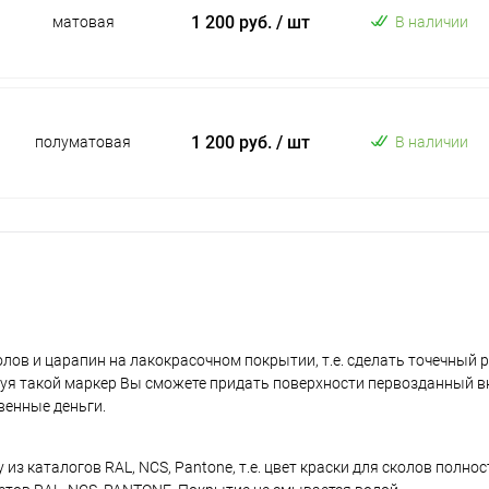
1 200 руб.
/ шт
матовая
В наличии
1 200 руб.
/ шт
полуматовая
В наличии
лов и царапин на лакокрасочном покрытии, т.е. сделать точечный 
уя такой маркер Вы сможете придать поверхности первозданный в
венные деньги.
з каталогов RAL, NCS, Pantone, т.е. цвет краски для сколов полно