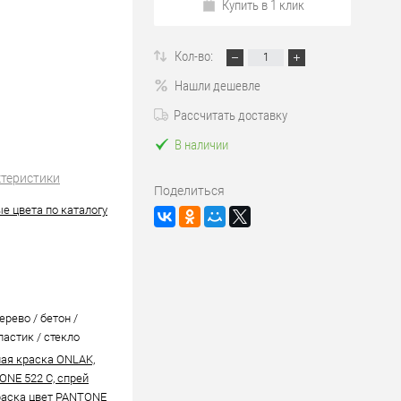
Купить в 1 клик
Кол-во:
Нашли дешевле
Рассчитать доставку
В наличии
ктеристики
Поделиться
е цвета по каталогу
ерево / бетон /
ластик / стекло
ая краска ONLAK,
ONE 522 C, спрей
аска цвет PANTONE