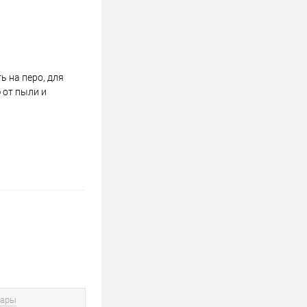
 на перо, для
 от пыли и
вары