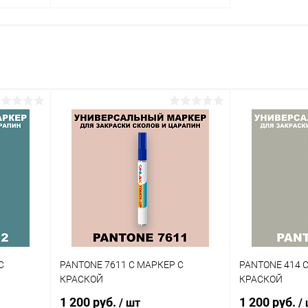
В корзину
внение
Купить в 1 клик
Сравнение
аличии
В избранное
В наличии
Цвет:
огу
фиолетовые цвета по каталогу
PANTONE
Объем:
1кг
Степень блеска:
полуматовая
С
PANTONE 7611 C МАРКЕР С
PANTONE 414 
КРАСКОЙ
КРАСКОЙ
1 200 руб.
1 200 руб.
/ шт
/