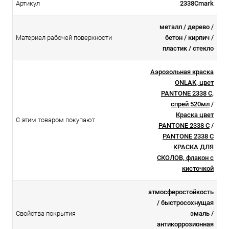
Артикул
2338Cmark
металл / дерево /
Материал рабочей поверхности
бетон / кирпич /
пластик / стекло
Аэрозольная краска
ONLAK, цвет
PANTONE 2338 C,
спрей 520мл
/
Краска цвет
С этим товаром покупают
PANTONE 2338 C
/
PANTONE 2338 C
КРАСКА ДЛЯ
СКОЛОВ, флакон с
кисточкой
атмосферостойкоcть
/ быстросохнущая
Свойства покрытия
эмаль /
антикоррозионная