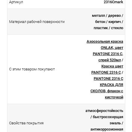
Артикул
2316Cmark
металл / дерево /
Материал рабочей поверхности
бетон / кирпич /
пластик / стекло
Аэрозольная краска
ONLAK, цвет
PANTONE 2316 C,
спрей 520мл
/
Краска цвет
С этим товаром покупают
PANTONE 2316 C
/
PANTONE 2316 C
КРАСКА ДЛЯ
СКОЛОВ, флакон с
кисточкой
атмосферостойкоcть
/ быстросохнущая
Свойства покрытия
эмаль /
антикоррозионная