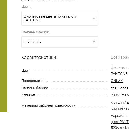
Цвет:
фиолетовые цвета по каталогу
PANTONE
Степень блеска:
глянцевая
Характеристики:
Все хара
фиолетовы
Цвет
PANTONE
Производитель
ONLAK
Степень блеска
глянцевая
Артикул
2305Cmar
металл / д
Материал рабочей поверхности
кирпич / п
Аэрозольн
цвет PANT
520мл
/
Кр