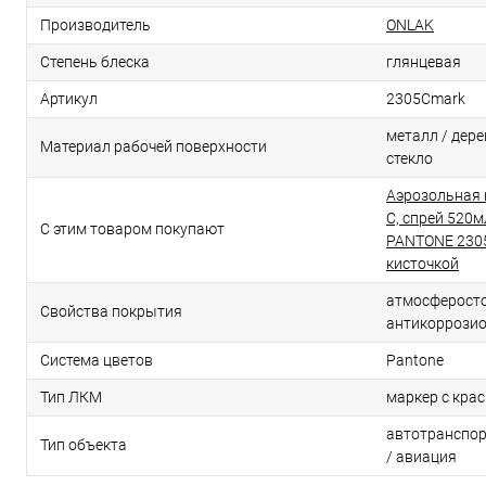
Производитель
ONLAK
Степень блеска
глянцевая
Артикул
2305Cmark
металл / дерев
Материал рабочей поверхности
стекло
Аэрозольная 
C, спрей 520м
С этим товаром покупают
PANTONE 2305
кисточкой
атмосферосто
Свойства покрытия
антикоррози
Система цветов
Pantone
Тип ЛКМ
маркер с кра
автотранспор
Тип объекта
/ авиация