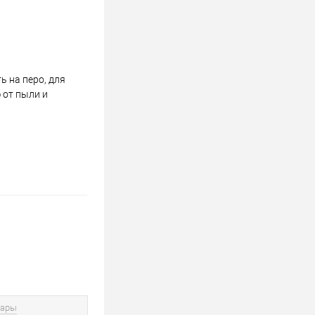
 на перо, для
 от пыли и
вары