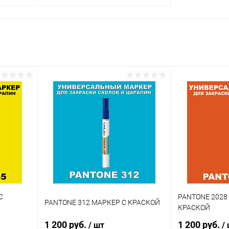
В корзину
внение
Купить в 1 клик
Сравнение
аличии
В избранное
В наличии
Цвет:
огу
фиолетовые цвета по каталогу
PANTONE
Объем:
20мл
Степень блеска:
матовая
С
PANTONE 2028
PANTONE 312 МАРКЕР С КРАСКОЙ
КРАСКОЙ
1 200 руб.
1 200 руб.
/ шт
/