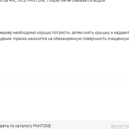
ветов RAL, NCS, PANTONE. Покрытие не смывается водой.
аркер необходимо хорошо потрясти, затем снять крышку и надавить
ждения. Краска наносится на обезжиренную поверхность очищенную
вета по каталогу PANTONE
Другие то