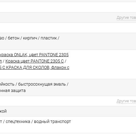
Другие то
о / бетон / кирпич / пластик /
краска ONLAK, цвет PANTONE 2305
л
/
Краска цвет PANTONE 2305 C
/
 C КРАСКА ДЛЯ СКОЛОВ, флакон с
йкоcть / быстросохнущая эмаль /
онная защита
Другие то
ской
т / спецтехника / водный транспорт