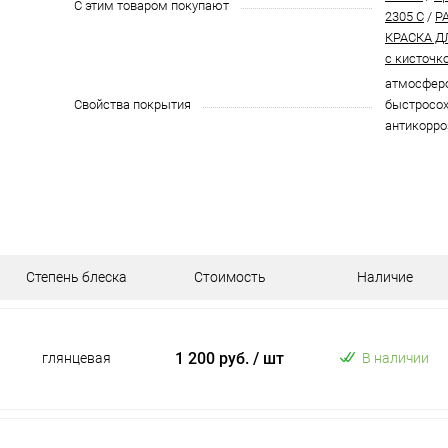
С этим товаром покупают
2305 C
/
P
КРАСКА Д
с кисточк
атмосферо
Свойства покрытия
быстросох
антикорро
Степень блеска
Стоимость
Наличие
1 200 руб.
/ шт
глянцевая
В наличии