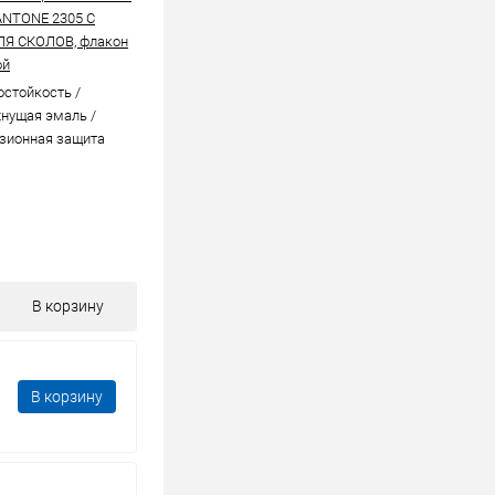
ANTONE 2305 C
ЛЯ СКОЛОВ, флакон
ой
стойкоcть /
нущая эмаль /
зионная защита
В корзину
В корзину