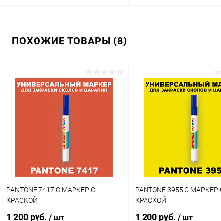
В корзину
В корзину
ПОХОЖИЕ ТОВАРЫ (8)
Купить в 1 клик
Сравнение
Купить в 1 клик
Сра
В избранное
В наличии
В избранное
В н
Цвет:
Цвет:
фиолетовые цвета по каталогу
фиолетовые цвета по катал
PANTONE
PANTONE
Степень блеска:
Объем:
глянцевая
1кг
Степень блеска:
полуматовая
PANTONE 7417 C МАРКЕР С
PANTONE 3955 C МАРКЕР 
КРАСКОЙ
КРАСКОЙ
1 200 руб.
1 200 руб.
/ шт
/ шт