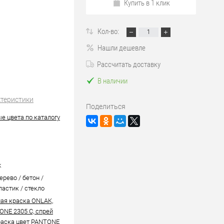
Купить в 1 клик
Кол-во:
Нашли дешевле
Рассчитать доставку
В наличии
ктеристики
Поделиться
е цвета по каталогу
k
ерево / бетон /
ластик / стекло
ая краска ONLAK,
ONE 2305 C, спрей
аска цвет PANTONE