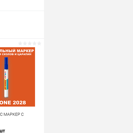
 C МАРКЕР С
 шт