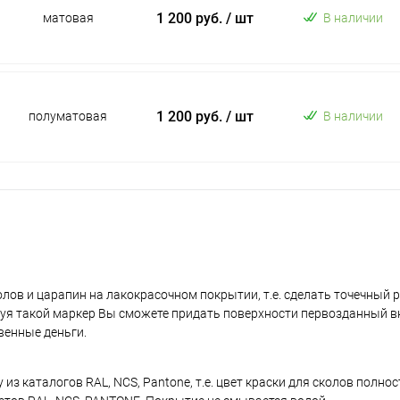
1 200 руб.
/ шт
матовая
В наличии
1 200 руб.
/ шт
полуматовая
В наличии
лов и царапин на лакокрасочном покрытии, т.е. сделать точечный 
уя такой маркер Вы сможете придать поверхности первозданный в
венные деньги.
з каталогов RAL, NCS, Pantone, т.е. цвет краски для сколов полно