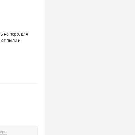
 на перо, для
 от пыли и
вары