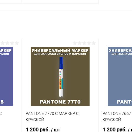
В корзину
внение
Купить в 1 клик
Сравнение
аличии
В избранное
В наличии
Цвет:
огу
фиолетовые цвета по каталогу
PANTONE
Объем:
1кг
Степень блеска:
полуматовая
С
PANTONE 7770 C МАРКЕР С
PANTONE 7667
КРАСКОЙ
КРАСКОЙ
1 200 руб.
1 200 руб.
/ шт
/