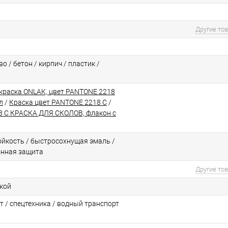
Другие то
о / бетон / кирпич / пластик /
краска ONLAK, цвет PANTONE 2218
л
/
Краска цвет PANTONE 2218 C
/
 C КРАСКА ДЛЯ СКОЛОВ, флакон с
йкоcть / быстросохнущая эмаль /
онная защита
Другие то
ской
т / спецтехника / водный транспорт