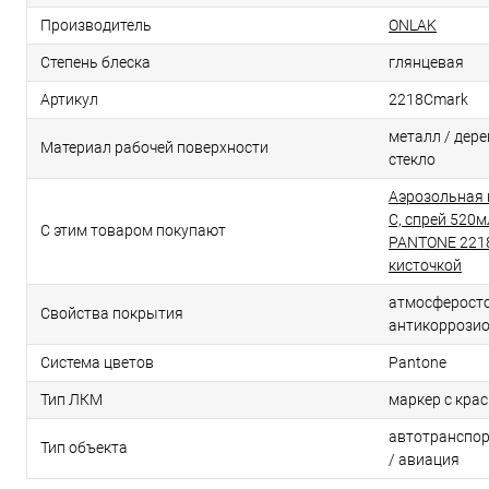
Производитель
ONLAK
Степень блеска
глянцевая
Артикул
2218Cmark
металл / дерев
Материал рабочей поверхности
стекло
Аэрозольная 
C, спрей 520м
С этим товаром покупают
PANTONE 2218
кисточкой
атмосферосто
Свойства покрытия
антикоррози
Система цветов
Pantone
Тип ЛКМ
маркер с кра
автотранспор
Тип объекта
/ авиация