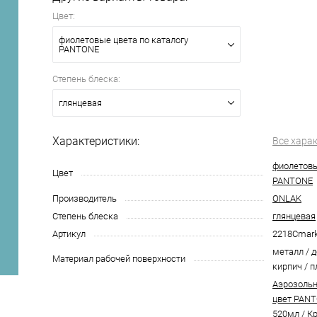
Цвет:
фиолетовые цвета по каталогу
PANTONE
Степень блеска:
глянцевая
Характеристики:
Все хара
фиолетовы
Цвет
PANTONE
Производитель
ONLAK
Степень блеска
глянцевая
Артикул
2218Cmar
металл / д
Материал рабочей поверхности
кирпич / п
Аэрозольн
цвет PANT
520мл
/
Кр