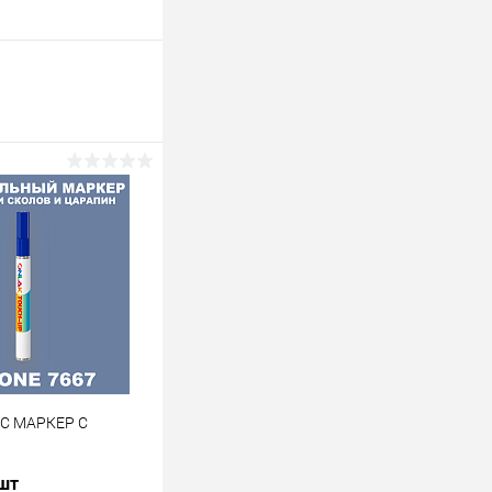
 C МАРКЕР С
 шт