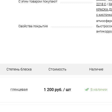
С этим товаром покупают
2218 C
/
P
КРАСКА Д
с кисточк
атмосферо
Свойства покрытия
быстросох
антикорро
Степень блеска
Стоимость
Наличие
1 200 руб.
/ шт
глянцевая
В наличии