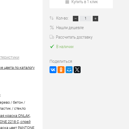
Купить в 1 клик
Кол-во:
Нашли дешевле
Рассчитать доставку
В наличии
ктеристики
Поделиться
е цвета по каталогу
k
ерево / бетон /
ластик / стекло
ая краска ONLAK,
ONE 2218 C, спрей
аска цвет PANTONE