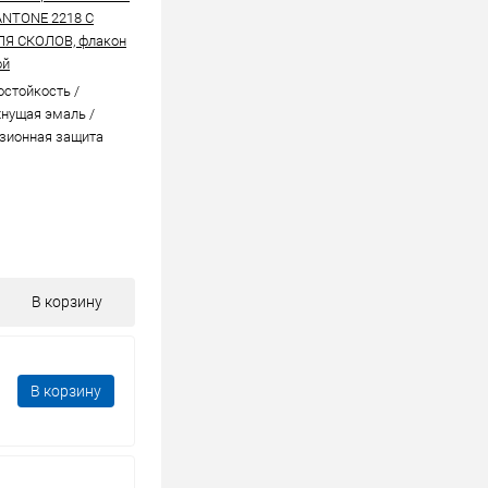
ANTONE 2218 C
ЛЯ СКОЛОВ, флакон
ой
стойкоcть /
нущая эмаль /
зионная защита
В корзину
В корзину