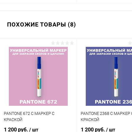
В корзину
В корзину
ПОХОЖИЕ ТОВАРЫ (8)
Купить в 1 клик
Сравнение
Купить в 1 клик
Сра
В избранное
В наличии
В избранное
В н
Цвет:
Цвет:
фиолетовые цвета по каталогу
фиолетовые цвета по катал
PANTONE
PANTONE
Объем:
Степень блеска:
20мл
глянцевая
Степень блеска:
матовая
PANTONE 672 C МАРКЕР С
PANTONE 2368 C МАРКЕР 
КРАСКОЙ
КРАСКОЙ
1 200 руб.
1 200 руб.
/ шт
/ шт