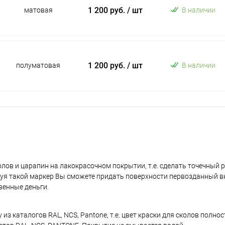
1 200 руб.
/ шт
матовая
В наличии
1 200 руб.
/ шт
полуматовая
В наличии
лов и царапин на лакокрасочном покрытии, т.е. сделать точечный 
уя такой маркер Вы сможете придать поверхности первозданный в
венные деньги.
з каталогов RAL, NCS, Pantone, т.е. цвет краски для сколов полно