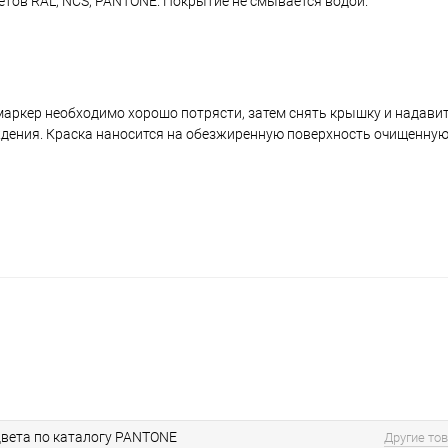
ветов RAL, NCS, PANTONE. Покрытие не смывается водой.
аркер необходимо хорошо потрясти, затем снять крышку и надавить
ждения. Краска наносится на обезжиренную поверхность очищенную
вета по каталогу PANTONE
Другие то