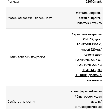
Артикул
2207Cmark
металл / дерево /
Материал рабочей поверхности
бетон / кирпич /
пластик / стекло
Аэрозольная краска
ONLAK, цвет
PANTONE 2207 C,
спрей 520мл
/
Краска цвет
С этим товаром покупают
PANTONE 2207 C
/
PANTONE 2207 C
КРАСКА ДЛЯ
СКОЛОВ, флакон с
кисточкой
атмосферостойкоcть
/ быстросохнущая
Свойства покрытия
эмаль /
антикоррозионная