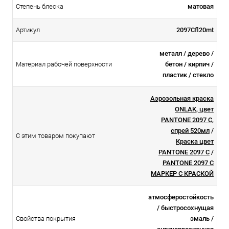
Степень блеска
матовая
Артикул
2097Cfl20mt
металл / дерево /
Материал рабочей поверхности
бетон / кирпич /
пластик / стекло
Аэрозольная краска
ONLAK, цвет
PANTONE 2097 C,
спрей 520мл
/
С этим товаром покупают
Краска цвет
PANTONE 2097 C
/
PANTONE 2097 C
МАРКЕР С КРАСКОЙ
атмосферостойкоcть
/ быстросохнущая
Свойства покрытия
эмаль /