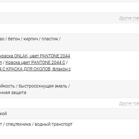
Другие то
о / бетон / кирпич / пластик /
краска ONLAK, цвет PANTONE 2044
л
/
Краска цвет PANTONE 2044 C
/
 C КРАСКА ДЛЯ СКОЛОВ, флакон с
йкоcть / быстросохнущая эмаль /
онная защита
Другие то
ской
т / спецтехника / водный транспорт