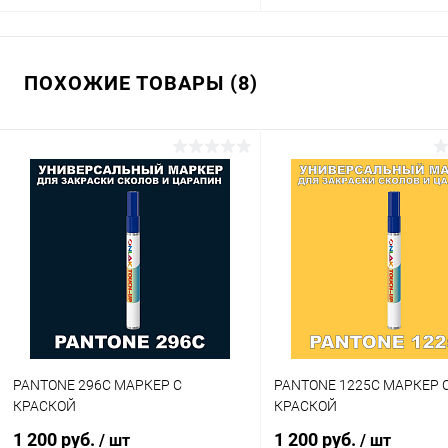
В корзину
В корзину
ПОХОЖИЕ ТОВАРЫ (8)
Купить в 1 клик
Сравнение
Купить в 1 клик
Сра
В избранное
В наличии
В избранное
В н
Цвет:
Цвет:
фиолетовые цвета по каталогу
фиолетовые цвета по катал
PANTONE
PANTONE
Степень блеска:
Объем:
глянцевая
1кг
Степень блеска:
полуматовая
PANTONE 296C МАРКЕР С
PANTONE 1225C МАРКЕР 
КРАСКОЙ
КРАСКОЙ
1 200 руб.
1 200 руб.
/ шт
/ шт