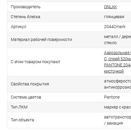
Производитель
ONLAK
Степень блеска
глянцевая
Артикул
2044Cmark
металл / дерев
Материал рабочей поверхности
стекло
Аэрозольная 
C, спрей 520м
С этим товаром покупают
PANTONE 2044
кисточкой
атмосферосто
Свойства покрытия
антикоррози
Система цветов
Pantone
Тип ЛКМ
маркер с кра
автотранспор
Тип объекта
/ авиация