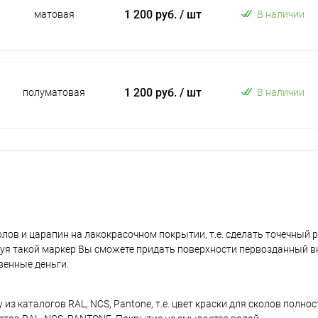
1 200 руб.
/ шт
матовая
В наличии
1 200 руб.
/ шт
полуматовая
В наличии
лов и царапин на лакокрасочном покрытии, т.е. сделать точечный 
уя такой маркер Вы сможете придать поверхности первозданный в
венные деньги.
з каталогов RAL, NCS, Pantone, т.е. цвет краски для сколов полно