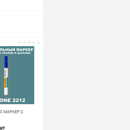
 C МАРКЕР С
 шт