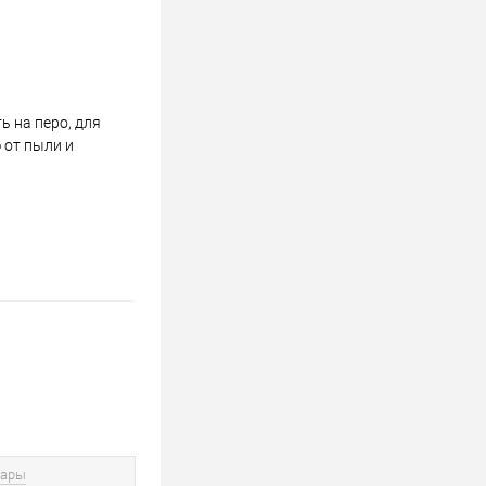
 на перо, для
 от пыли и
вары