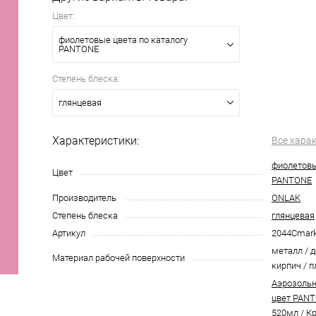
Цвет:
фиолетовые цвета по каталогу
PANTONE
Степень блеска:
глянцевая
Характеристики:
Все хара
фиолетовы
Цвет
PANTONE
Производитель
ONLAK
Степень блеска
глянцевая
Артикул
2044Cmar
металл / д
Материал рабочей поверхности
кирпич / п
Аэрозольн
цвет PANT
520мл
/
Кр