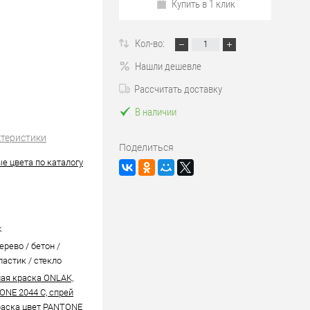
Купить в 1 клик
Кол-во:
Нашли дешевле
Рассчитать доставку
В наличии
ктеристики
Поделиться
е цвета по каталогу
k
ерево / бетон /
ластик / стекло
ая краска ONLAK,
ONE 2044 C, спрей
аска цвет PANTONE