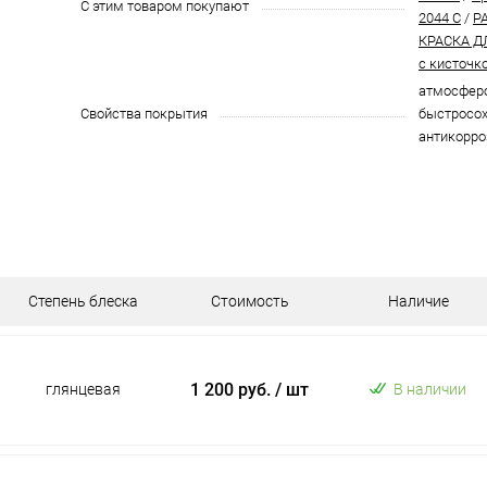
С этим товаром покупают
2044 C
/
P
КРАСКА Д
с кисточк
атмосферо
Свойства покрытия
быстросох
антикорро
Степень блеска
Стоимость
Наличие
1 200 руб.
/ шт
глянцевая
В наличии