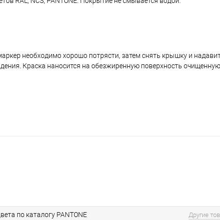
ветов RAL, NCS, PANTONE. Покрытие не смывается водой.
аркер необходимо хорошо потрясти, затем снять крышку и надавить
ждения. Краска наносится на обезжиренную поверхность очищенную
вета по каталогу PANTONE
Другие то