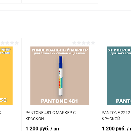
В корзину
внение
Купить в 1 клик
Сравнение
аличии
В избранное
В наличии
Цвет:
огу
фиолетовые цвета по каталогу
PANTONE
Объем:
20мл
Степень блеска:
матовая
С
PANTONE 481 C МАРКЕР С
PANTONE 2212
КРАСКОЙ
КРАСКОЙ
1 200 руб.
1 200 руб.
/ шт
/