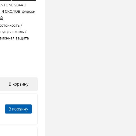
ANTONE 2044 C
ЛЯ СКОЛОВ, флакон
ой
стойкоcть /
нущая эмаль /
зионная защита
В корзину
В корзину