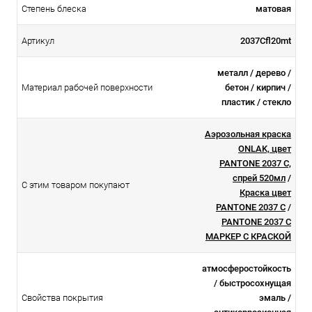
Степень блеска
матовая
Артикул
2037Cfl20mt
металл / дерево /
Материал рабочей поверхности
бетон / кирпич /
пластик / стекло
Аэрозольная краска
ONLAK, цвет
PANTONE 2037 C,
спрей 520мл
/
С этим товаром покупают
Краска цвет
PANTONE 2037 C
/
PANTONE 2037 C
МАРКЕР С КРАСКОЙ
атмосферостойкоcть
/ быстросохнущая
Свойства покрытия
эмаль /