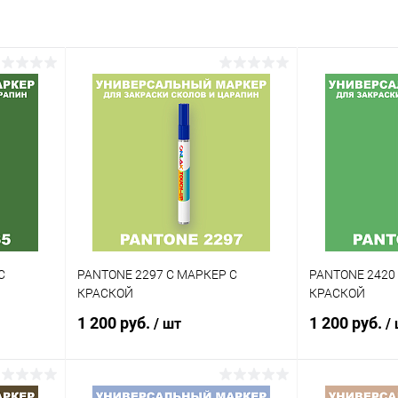
внение
Купить в 1 клик
Сравнение
аличии
В избранное
В наличии
Цвет:
красные цвета по каталогу
PANTONE
Объем:
1кг
Степень блеска:
полуматовая
С
PANTONE 2297 C МАРКЕР С
PANTONE 2420
КРАСКОЙ
КРАСКОЙ
1 200 руб.
1 200 руб.
/ шт
/
В корзину