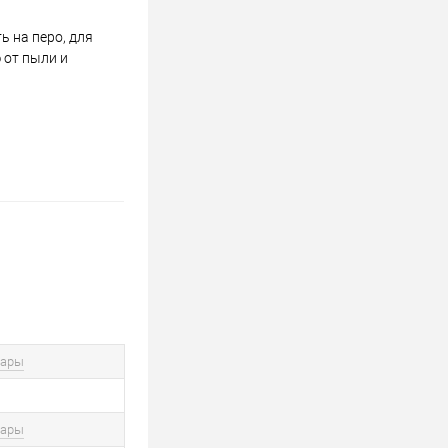
 на перо, для
 от пыли и
вары
вары