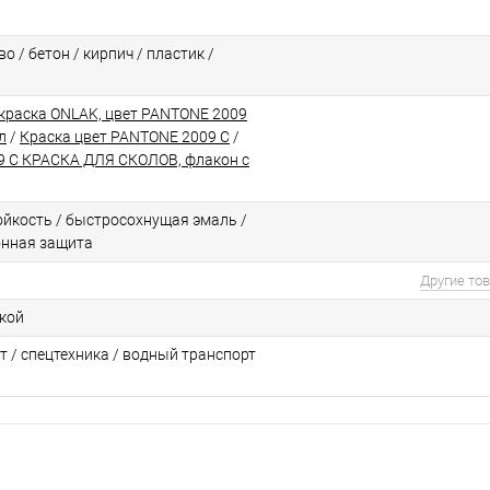
о / бетон / кирпич / пластик /
краска ONLAK, цвет PANTONE 2009
л
/
Краска цвет PANTONE 2009 C
/
 C КРАСКА ДЛЯ СКОЛОВ, флакон с
йкоcть / быстросохнущая эмаль /
онная защита
Другие то
ской
т / спецтехника / водный транспорт