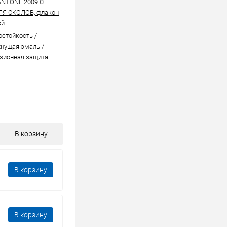
ANTONE 2009 C
ЛЯ СКОЛОВ, флакон
ой
стойкоcть /
нущая эмаль /
зионная защита
В корзину
В корзину
В корзину