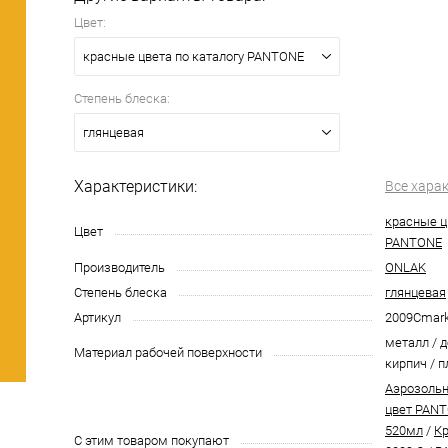
Цвет:
красные цвета по каталогу PANTONE
Степень блеска:
глянцевая
Характеристики:
Все хара
красные ц
Цвет
PANTONE
Производитель
ONLAK
Степень блеска
глянцевая
Артикул
2009Cmar
металл / д
Материал рабочей поверхности
кирпич / п
Аэрозольн
цвет PANT
520мл
/
Кр
С этим товаром покупают