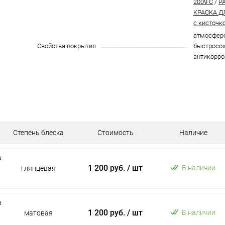
2009 C
/
P
КРАСКА Д
с кисточк
атмосферо
Свойства покрытия
быстросох
антикорро
Степень блеска
Стоимость
Наличие
а
1 200 руб.
/ шт
В наличии
глянцевая
а
1 200 руб.
/ шт
В наличии
матовая