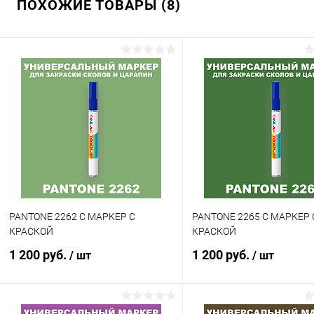
ПОХОЖИЕ ТОВАРЫ (8)
Купить в 1 клик
Сравнение
Купить в 1 клик
Сра
В избранное
В наличии
В избранное
В н
Цвет:
Цвет:
красные цвета по каталогу
красные цвета по каталогу
PANTONE
PANTONE
Объем:
Степень блеска:
20мл
глянцевая
Степень блеска:
матовая
PANTONE 2262 C МАРКЕР С
PANTONE 2265 C МАРКЕР 
КРАСКОЙ
КРАСКОЙ
1 200 руб.
1 200 руб.
/ шт
/ шт
В корзину
В корзину