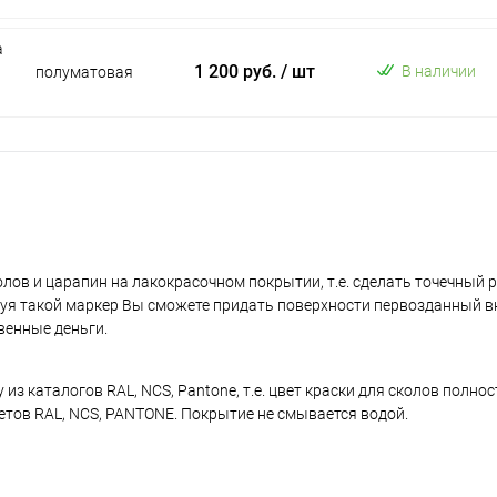
а
1 200 руб.
/ шт
В наличии
полуматовая
лов и царапин на лакокрасочном покрытии, т.е. сделать точечный 
уя такой маркер Вы сможете придать поверхности первозданный в
венные деньги.
з каталогов RAL, NCS, Pantone, т.е. цвет краски для сколов полно
ветов RAL, NCS, PANTONE. Покрытие не смывается водой.