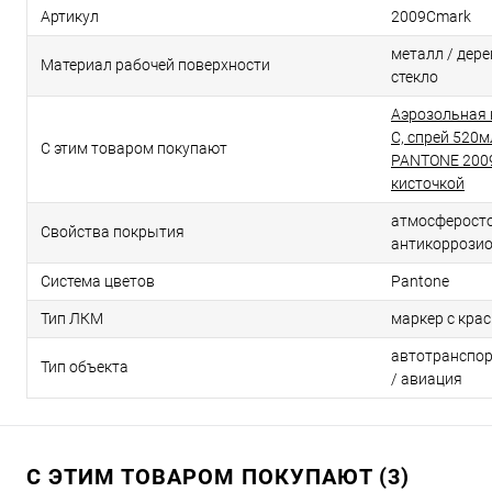
Артикул
2009Cmark
металл / дерев
Материал рабочей поверхности
стекло
Аэрозольная 
C, спрей 520м
С этим товаром покупают
PANTONE 2009
кисточкой
атмосферосто
Свойства покрытия
антикоррози
Система цветов
Pantone
Тип ЛКМ
маркер с кра
автотранспор
Тип объекта
/ авиация
С ЭТИМ ТОВАРОМ ПОКУПАЮТ (3)