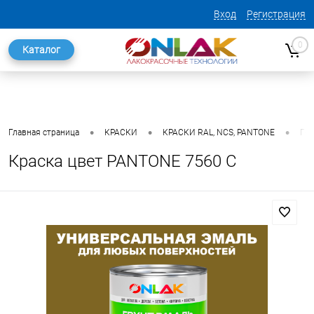
Вход
Регистрация
0
Каталог
•
•
•
Главная страница
КРАСКИ
КРАСКИ RAL, NCS, PANTONE
ГО
Краска цвет PANTONE 7560 C