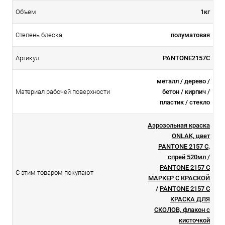
Объем
1кг
Степень блеска
полуматовая
Артикул
PANTONE2157C
металл / дерево /
Материал рабочей поверхности
бетон / кирпич /
пластик / стекло
Аэрозольная краска
ONLAK, цвет
PANTONE 2157 C,
спрей 520мл
/
PANTONE 2157 C
С этим товаром покупают
МАРКЕР С КРАСКОЙ
/
PANTONE 2157 C
КРАСКА ДЛЯ
СКОЛОВ, флакон с
кисточкой