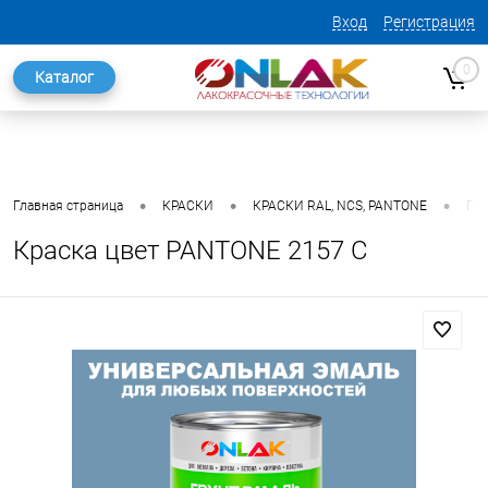
Вход
Регистрация
0
Каталог
•
•
•
Главная страница
КРАСКИ
КРАСКИ RAL, NCS, PANTONE
ГО
Краска цвет PANTONE 2157 C