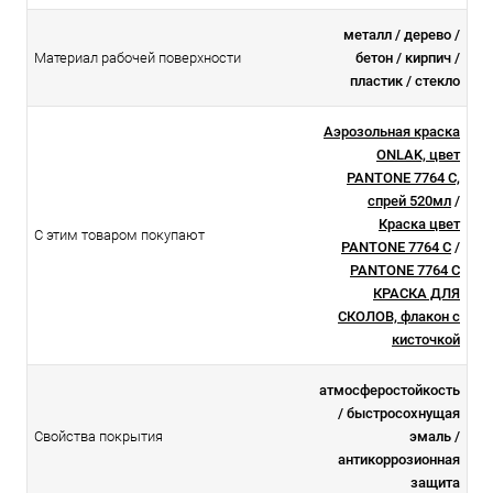
металл / дерево /
Материал рабочей поверхности
бетон / кирпич /
пластик / стекло
Аэрозольная краска
ONLAK, цвет
PANTONE 7764 C,
спрей 520мл
/
Краска цвет
С этим товаром покупают
PANTONE 7764 C
/
PANTONE 7764 C
КРАСКА ДЛЯ
СКОЛОВ, флакон с
кисточкой
атмосферостойкоcть
/ быстросохнущая
Свойства покрытия
эмаль /
антикоррозионная
защита