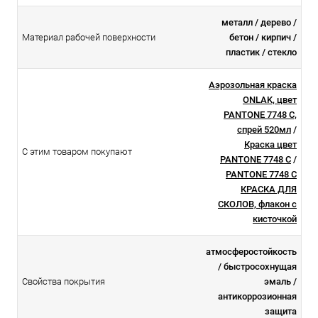
металл / дерево /
Материал рабочей поверхности
бетон / кирпич /
пластик / стекло
Аэрозольная краска
ONLAK, цвет
PANTONE 7748 C,
спрей 520мл
/
Краска цвет
С этим товаром покупают
PANTONE 7748 C
/
PANTONE 7748 C
КРАСКА ДЛЯ
СКОЛОВ, флакон с
кисточкой
атмосферостойкоcть
/ быстросохнущая
Свойства покрытия
эмаль /
антикоррозионная
защита