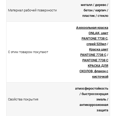
металл / дерево /
Материал рабочей поверхности
бетон / кирпич /
пластик / стекло
Аэрозольная краска
ONLAK, цвет
PANTONE 7738 C,
спрей 520мл
/
Краска цвет
С этим товаром покупают
PANTONE 7738 C
/
PANTONE 7738 C
КРАСКА ДЛЯ
СКОЛОВ, флакон с
кисточкой
атмосферостойкоcть
/ быстросохнущая
Свойства покрытия
эмаль /
антикоррозионная
защита