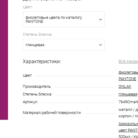
Цвет:
фиолетовые цвета по каталогу
PANTONE
Степень блеска:
глянцевая
Характеристики:
Все хара
фиолетовы
Цвет
PANTONE
Производитель
ONLAK
Степень блеска
глянцевая
Артикул
7649Cmar
металл / д
Материал рабочей поверхности
кирпич / п
Аэрозольн
цвет PANT
520мл
/
Кр