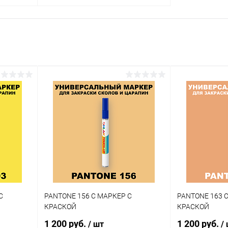
В корзину
внение
Купить в 1 клик
Сравнение
аличии
В избранное
В наличии
Цвет:
огу
фиолетовые цвета по каталогу
PANTONE
Объем:
20мл
Степень блеска:
матовая
С
PANTONE 156 C МАРКЕР С
PANTONE 163 
КРАСКОЙ
КРАСКОЙ
1 200 руб.
1 200 руб.
/ шт
/