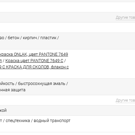
Другие то
о / бетон / кирпич / пластик /
краска ONLAK, цвет PANTONE 7649
л
/
Краска цвет PANTONE 7649 C
/
 C КРАСКА ДЛЯ СКОЛОВ, флакон с
йкоcть / быстросохнущая эмаль /
онная защита
Другие то
ской
т / спецтехника / водный транспорт