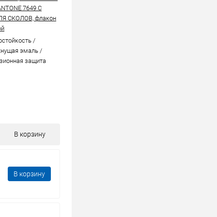
ANTONE 7649 C
ЛЯ СКОЛОВ, флакон
ой
стойкоcть /
нущая эмаль /
зионная защита
В корзину
В корзину