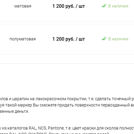
1 200 руб.
/ шт
матовая
В наличии
1 200 руб.
/ шт
полуматовая
В наличии
лов и царапин на лакокрасочном покрытии, т.е. сделать точечный 
уя такой маркер Вы сможете придать поверхности первозданный в
венные деньги.
з каталогов RAL, NCS, Pantone, т.е. цвет краски для сколов полно