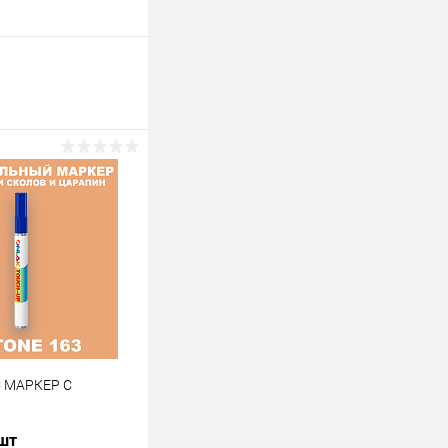
C МАРКЕР С
 шт