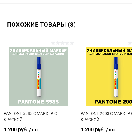
В корзину
В корзину
ПОХОЖИЕ ТОВАРЫ (8)
Купить в 1 клик
Сравнение
Купить в 1 клик
Сра
В избранное
В наличии
В избранное
В н
Цвет:
Цвет:
фиолетовые цвета по каталогу
фиолетовые цвета по катал
PANTONE
PANTONE
Степень блеска:
Объем:
глянцевая
1кг
Степень блеска:
полуматовая
PANTONE 5585 C МАРКЕР С
PANTONE 2003 C МАРКЕР 
КРАСКОЙ
КРАСКОЙ
1 200 руб.
1 200 руб.
/ шт
/ шт