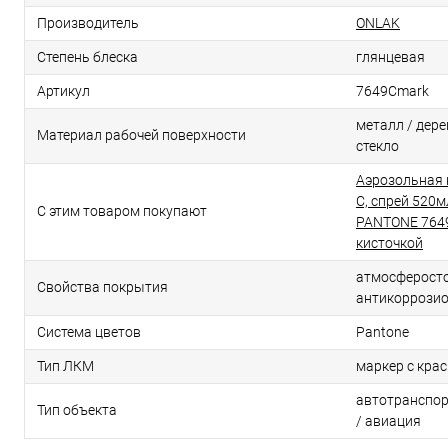
Производитель
ONLAK
Степень блеска
глянцевая
Артикул
7649Cmark
металл / дерев
Материал рабочей поверхности
стекло
Аэрозольная 
C, спрей 520м
С этим товаром покупают
PANTONE 7649
кисточкой
атмосферосто
Свойства покрытия
антикоррози
Система цветов
Pantone
Тип ЛКМ
маркер с кра
автотранспор
Тип объекта
/ авиация