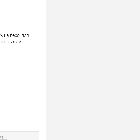
 на перо, для
 от пыли и
вары