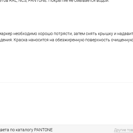
ветов RAL, NCS, PANTONE. Покрытие не смывается водой.
аркер необходимо хорошо потрясти, затем снять крышку и надавить
ждения. Краска наносится на обезжиренную поверхность очищенную
вета по каталогу PANTONE
Другие то