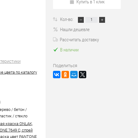
Купить в 1 клик
Кол-во:
Нашли дешевле
Рассчитать доставку
В наличии
ктеристики
Поделиться
е цвета по каталогу
k
ерево / бетон /
ластик / стекло
ая краска ONLAK,
ONE 7649 C, спрей
аска цвет PANTONE