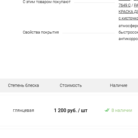
С этим товаром покупают
7649 C
/
P
КРАСКА Д
с кисточк
атмосферо
Свойства покрытия
быстросох
антикорро
Степень блеска
Стоимость
Наличие
1 200 руб.
/ шт
глянцевая
В наличии