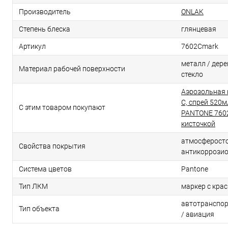
Производитель
ONLAK
Степень блеска
глянцевая
Артикул
7602Cmark
металл / дерев
Материал рабочей поверхности
стекло
Аэрозольная 
C, спрей 520м
С этим товаром покупают
PANTONE 7602
кисточкой
атмосферосто
Свойства покрытия
антикоррози
Система цветов
Pantone
Тип ЛКМ
маркер с кра
автотранспор
Тип объекта
/ авиация