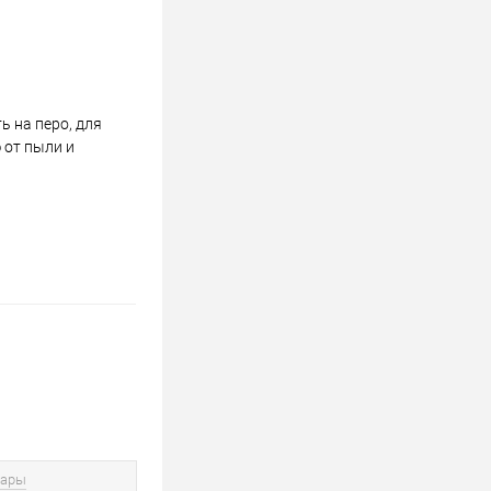
 на перо, для
 от пыли и
вары