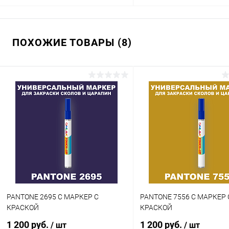
В корзину
В корзину
ПОХОЖИЕ ТОВАРЫ (8)
Купить в 1 клик
Сравнение
Купить в 1 клик
Сра
В избранное
В наличии
В избранное
В н
Цвет:
Цвет:
коричневые цвета по каталогу
коричневые цвета по катал
PANTONE
PANTONE
Степень блеска:
Объем:
глянцевая
20мл
Степень блеска:
матовая
PANTONE 2695 C МАРКЕР С
PANTONE 7556 C МАРКЕР 
КРАСКОЙ
КРАСКОЙ
1 200 руб.
1 200 руб.
/ шт
/ шт