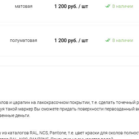
1 200 руб.
/ шт
матовая
В наличии
1 200 руб.
/ шт
полуматовая
В наличии
лов и царапин на лакокрасочном покрытии, т.е. сделать точечный 
уя такой маркер Вы сможете придать поверхности первозданный в
венные деньги.
з каталогов RAL, NCS, Pantone, т.е. цвет краски для сколов полно