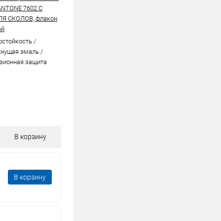
ANTONE 7602 C
ЛЯ СКОЛОВ, флакон
ой
стойкоcть /
нущая эмаль /
зионная защита
В корзину
В корзину