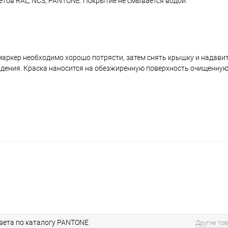
ветов RAL, NCS, PANTONE. Покрытие не смывается водой.
аркер необходимо хорошо потрясти, затем снять крышку и надавить
ждения. Краска наносится на обезжиренную поверхность очищенную
вета по каталогу PANTONE
Другие то