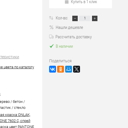
Купить в 1 клик
Кол-во:
Нашли дешевле
Рассчитать доставку
В наличии
ктеристики
Поделиться
е цвета по каталогу
k
ерево / бетон /
ластик / стекло
ая краска ONLAK,
ONE 7602 C, спрей
аска цвет PANTONE