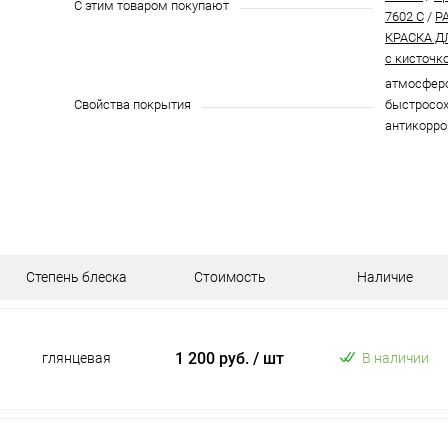
С этим товаром покупают
7602 C
/
P
КРАСКА Д
с кисточк
атмосферо
Свойства покрытия
быстросох
антикорро
Степень блеска
Стоимость
Наличие
1 200 руб.
/ шт
глянцевая
В наличии