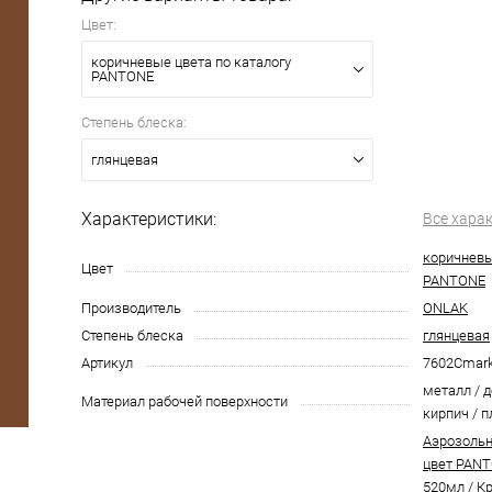
Цвет:
коричневые цвета по каталогу
PANTONE
Степень блеска:
глянцевая
Характеристики:
Все хара
коричневы
Цвет
PANTONE
Производитель
ONLAK
Степень блеска
глянцевая
Артикул
7602Cmar
металл / д
Материал рабочей поверхности
кирпич / п
Аэрозольн
цвет PANT
520мл
/
Кр