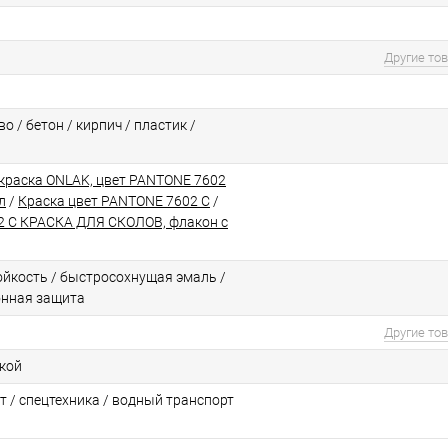
Другие то
о / бетон / кирпич / пластик /
краска ONLAK, цвет PANTONE 7602
л
/
Краска цвет PANTONE 7602 C
/
 C КРАСКА ДЛЯ СКОЛОВ, флакон с
йкоcть / быстросохнущая эмаль /
онная защита
Другие то
ской
т / спецтехника / водный транспорт