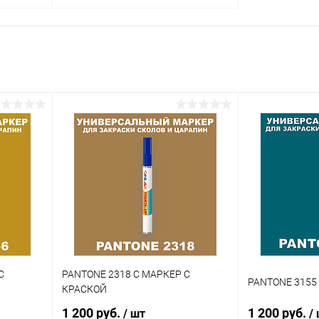
В корзину
внение
Купить в 1 клик
Сравнение
аличии
В избранное
В наличии
Цвет:
огу
коричневые цвета по каталогу
PANTONE
Объем:
1кг
Степень блеска:
полуматовая
С
PANTONE 2318 C МАРКЕР С
PANTONE 3155
КРАСКОЙ
1 200 руб.
1 200 руб.
/ шт
/