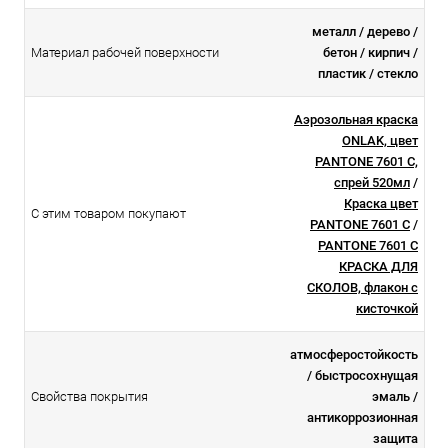
металл / дерево /
Материал рабочей поверхности
бетон / кирпич /
пластик / стекло
Аэрозольная краска
ONLAK, цвет
PANTONE 7601 C,
спрей 520мл
/
Краска цвет
С этим товаром покупают
PANTONE 7601 C
/
PANTONE 7601 C
КРАСКА ДЛЯ
СКОЛОВ, флакон с
кисточкой
атмосферостойкоcть
/ быстросохнущая
Свойства покрытия
эмаль /
антикоррозионная
защита