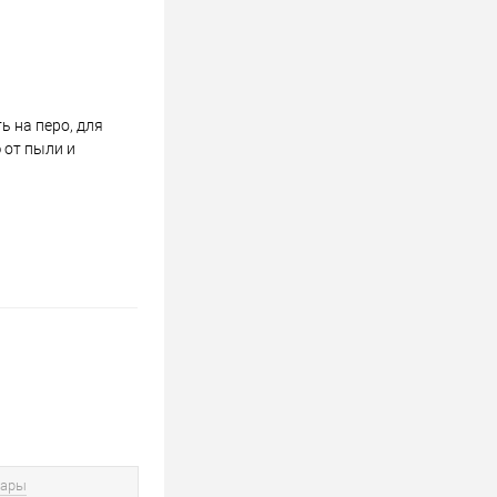
 на перо, для
 от пыли и
вары