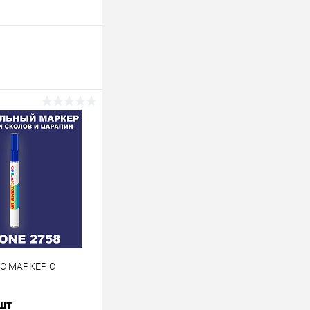
 C МАРКЕР С
 шт