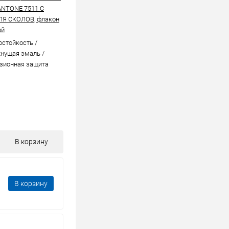
ANTONE 7511 C
ЛЯ СКОЛОВ, флакон
ой
стойкоcть /
нущая эмаль /
зионная защита
В корзину
В корзину