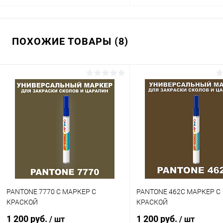
В корзину
В корзину
ПОХОЖИЕ ТОВАРЫ (8)
Купить в 1 клик
Сравнение
Купить в 1 клик
Сра
В избранное
В наличии
В избранное
В н
Цвет:
Цвет:
коричневые цвета по каталогу
коричневые цвета по катал
PANTONE
PANTONE
Объем:
Объем:
1кг
20мл
Степень блеска:
Степень блеска:
полуматовая
матовая
PANTONE 7770 C МАРКЕР С
PANTONE 462C МАРКЕР С
КРАСКОЙ
КРАСКОЙ
1 200 руб.
1 200 руб.
/ шт
/ шт