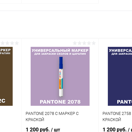
В корзину
внение
Купить в 1 клик
Сравнение
аличии
В избранное
В наличии
Цвет:
огу
коричневые цвета по каталогу
PANTONE
Степень блеска:
глянцевая
PANTONE 2078 C МАРКЕР С
PANTONE 2758
КРАСКОЙ
КРАСКОЙ
1 200 руб.
1 200 руб.
/ шт
/