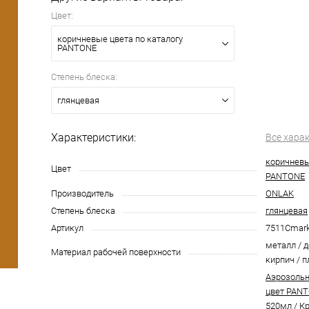
Цвет:
коричневые цвета по каталогу
PANTONE
Степень блеска:
глянцевая
Характеристики:
Все хара
коричневы
Цвет
PANTONE
Производитель
ONLAK
Степень блеска
глянцевая
Артикул
7511Cmar
металл / д
Материал рабочей поверхности
кирпич / п
Аэрозольн
цвет PANT
520мл
/
Кр