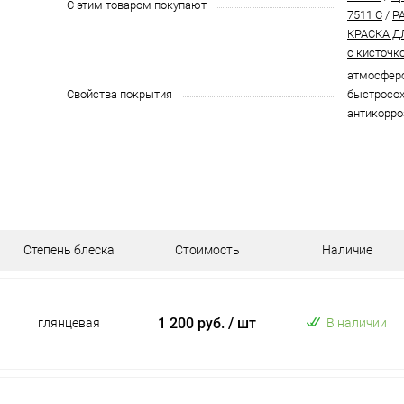
С этим товаром покупают
7511 C
/
P
КРАСКА Д
с кисточк
атмосферо
Свойства покрытия
быстросох
антикорро
Степень блеска
Стоимость
Наличие
1 200 руб.
/ шт
глянцевая
В наличии