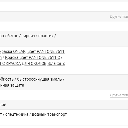
Другие то
о / бетон / кирпич / пластик /
краска ONLAK, цвет PANTONE 7511
л
/
Краска цвет PANTONE 7511 C
/
 C КРАСКА ДЛЯ СКОЛОВ, флакон с
йкоcть / быстросохнущая эмаль /
онная защита
Другие то
ской
т / спецтехника / водный транспорт