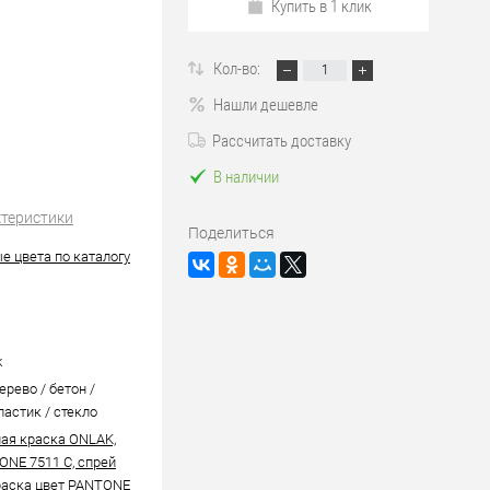
Купить в 1 клик
Кол-во:
Нашли дешевле
Рассчитать доставку
В наличии
ктеристики
Поделиться
е цвета по каталогу
k
ерево / бетон /
ластик / стекло
ая краска ONLAK,
ONE 7511 C, спрей
аска цвет PANTONE