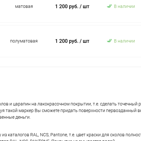
1 200 руб.
/ шт
матовая
В наличии
1 200 руб.
/ шт
полуматовая
В наличии
лов и царапин на лакокрасочном покрытии, т.е. сделать точечный 
уя такой маркер Вы сможете придать поверхности первозданный в
венные деньги.
з каталогов RAL, NCS, Pantone, т.е. цвет краски для сколов полно