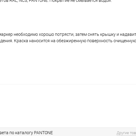
ветов RAL, NCS, PANTONE. Покрытие не смывается водой.
аркер необходимо хорошо потрясти, затем снять крышку и надавить
ждения. Краска наносится на обезжиренную поверхность очищенную
вета по каталогу PANTONE
Другие то