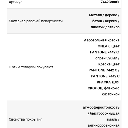
Артикул
7442Cmark
металл / дерево /
Материал рабочей поверхности
бетон / кирпич /
пластик / стекло
Аэрозольная краска
ONLAK, цвет
PANTONE 7442 C,
спрей 520мл
/
Краска цвет
С этим товаром покупают
PANTONE 7442 C
/
PANTONE 7442 C
КРАСКА ДЛЯ
СКОЛОВ, флакон с
кисточкой
атмосферостойкоcть
/ быстросохнущая
Свойства покрытия
эмаль /
антикоррозионная