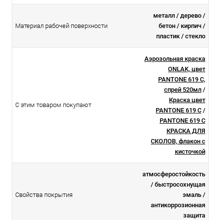
металл / дерево /
Материал рабочей поверхности
бетон / кирпич /
пластик / стекло
Аэрозольная краска
ONLAK, цвет
PANTONE 619 C,
спрей 520мл
/
Краска цвет
С этим товаром покупают
PANTONE 619 C
/
PANTONE 619 C
КРАСКА ДЛЯ
СКОЛОВ, флакон с
кисточкой
атмосферостойкоcть
/ быстросохнущая
Свойства покрытия
эмаль /
антикоррозионная
защита