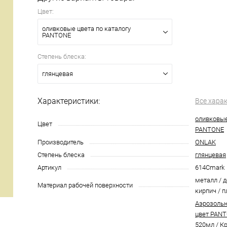
Цвет:
оливковые цвета по каталогу
PANTONE
Степень блеска:
глянцевая
Характеристики:
Все хара
оливковые
Цвет
PANTONE
Производитель
ONLAK
Степень блеска
глянцевая
Артикул
614Cmark
металл / д
Материал рабочей поверхности
кирпич / п
Аэрозольн
цвет PANT
520мл
/
Кр