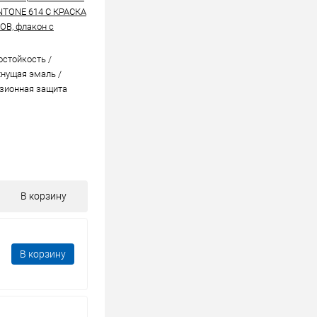
NTONE 614 C КРАСКА
В, флакон с
стойкоcть /
нущая эмаль /
зионная защита
В корзину
В корзину