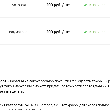
1 200 руб.
/ шт
матовая
В наличии
1 200 руб.
/ шт
полуматовая
В наличии
лов и царапин на лакокрасочном покрытии, т.е. сделать точечный 
уя такой маркер Вы сможете придать поверхности первозданный в
венные деньги.
з каталогов RAL, NCS, Pantone, т.е. цвет краски для сколов полно