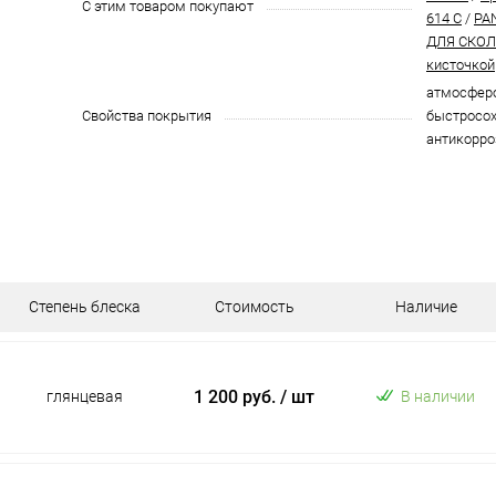
С этим товаром покупают
614 C
/
PA
ДЛЯ СКОЛО
кисточкой
атмосферо
Свойства покрытия
быстросох
антикорро
Степень блеска
Стоимость
Наличие
1 200 руб.
/ шт
глянцевая
В наличии