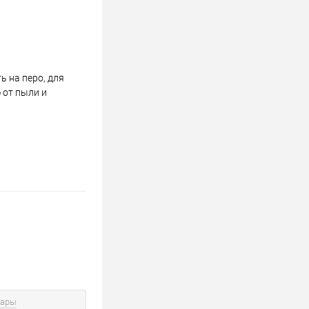
 на перо, для
 от пыли и
вары