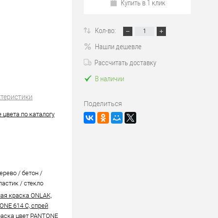
Купить в 1 клик
Кол-во:
Нашли дешевле
Рассчитать доставку
В наличии
ктеристики
Поделиться
 цвета по каталогу
ерево / бетон /
ластик / стекло
ая краска ONLAK,
ONE 614 C, спрей
аска цвет PANTONE