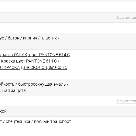
Другие то
о / бетон / кирпич / пластик /
краска ONLAK, цвет PANTONE 614 C,
/
Краска цвет PANTONE 614 C
/
C КРАСКА ДЛЯ СКОЛОВ, флакон с
йкоcть / быстросохнущая эмаль /
онная защита
Другие то
ской
т / спецтехника / водный транспорт