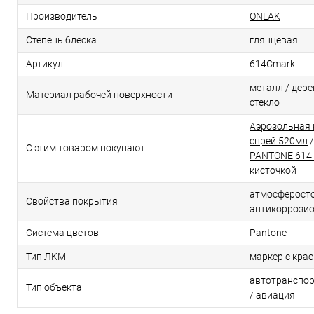
Производитель
ONLAK
Степень блеска
глянцевая
Артикул
614Cmark
металл / дерев
Материал рабочей поверхности
стекло
Аэрозольная 
спрей 520мл
С этим товаром покупают
PANTONE 614 
кисточкой
атмосферосто
Свойства покрытия
антикоррози
Система цветов
Pantone
Тип ЛКМ
маркер с кра
автотранспор
Тип объекта
/ авиация