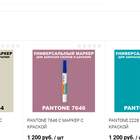
В корзину
внение
Купить в 1 клик
Сравнение
аличии
В избранное
В наличии
Цвет:
гу
оливковые цвета по каталогу
PANTONE
Объем:
20мл
Степень блеска:
матовая
С
PANTONE 7646 C МАРКЕР С
PANTONE 2228
КРАСКОЙ
КРАСКОЙ
1 200 руб.
1 200 руб.
/ шт
/