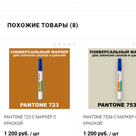
В корзину
В корзину
ПОХОЖИЕ ТОВАРЫ (8)
Купить в 1 клик
Сравнение
Купить в 1 клик
Сра
В избранное
В наличии
В избранное
В н
Цвет:
Цвет:
оливковые цвета по каталогу
оливковые цвета по катало
PANTONE
PANTONE
Объем:
Степень блеска:
1кг
глянцевая
Степень блеска:
полуматовая
PANTONE 723 C МАРКЕР С
PANTONE 7534 C МАРКЕР 
КРАСКОЙ
КРАСКОЙ
1 200 руб.
1 200 руб.
/ шт
/ шт