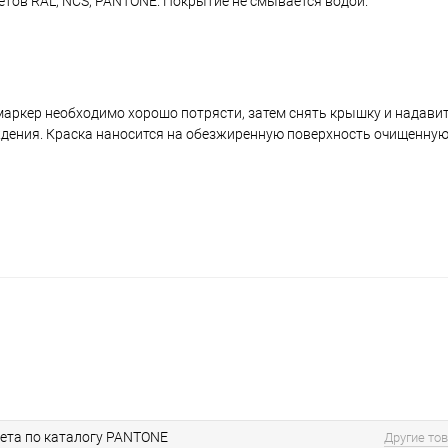
ветов RAL, NCS, PANTONE. Покрытие не смывается водой.
аркер необходимо хорошо потрясти, затем снять крышку и надавить
ждения. Краска наносится на обезжиренную поверхность очищенную
ета по каталогу PANTONE
Другие то