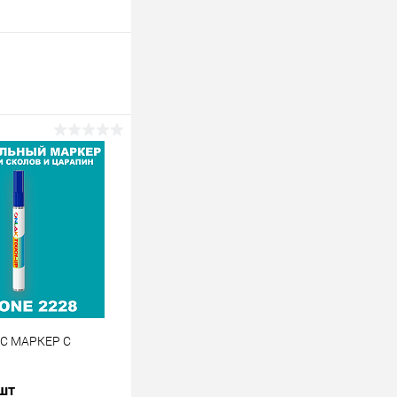
 C МАРКЕР С
 шт