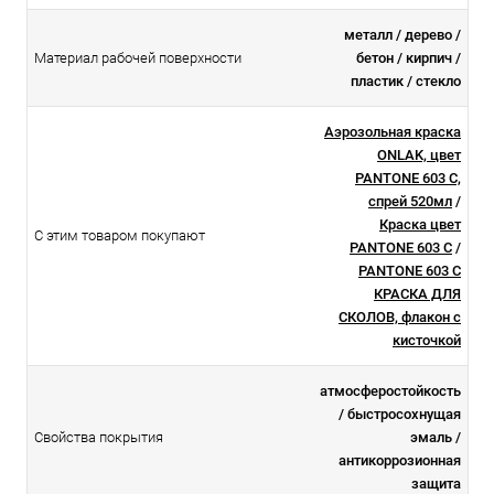
металл / дерево /
Материал рабочей поверхности
бетон / кирпич /
пластик / стекло
Аэрозольная краска
ONLAK, цвет
PANTONE 603 C,
спрей 520мл
/
Краска цвет
С этим товаром покупают
PANTONE 603 C
/
PANTONE 603 C
КРАСКА ДЛЯ
СКОЛОВ, флакон с
кисточкой
атмосферостойкоcть
/ быстросохнущая
Свойства покрытия
эмаль /
антикоррозионная
защита