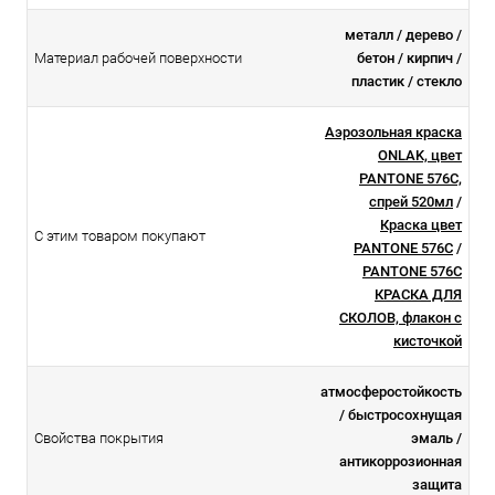
металл / дерево /
Материал рабочей поверхности
бетон / кирпич /
пластик / стекло
Аэрозольная краска
ONLAK, цвет
PANTONE 576C,
спрей 520мл
/
Краска цвет
С этим товаром покупают
PANTONE 576C
/
PANTONE 576C
КРАСКА ДЛЯ
СКОЛОВ, флакон с
кисточкой
атмосферостойкоcть
/ быстросохнущая
Свойства покрытия
эмаль /
антикоррозионная
защита