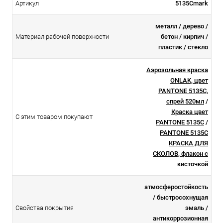
Артикул
5135Cmark
металл / дерево /
Материал рабочей поверхности
бетон / кирпич /
пластик / стекло
Аэрозольная краска
ONLAK, цвет
PANTONE 5135C,
спрей 520мл
/
Краска цвет
С этим товаром покупают
PANTONE 5135C
/
PANTONE 5135C
КРАСКА ДЛЯ
СКОЛОВ, флакон с
кисточкой
атмосферостойкоcть
/ быстросохнущая
Свойства покрытия
эмаль /
антикоррозионная