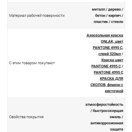
металл / дерево /
Материал рабочей поверхности
бетон / кирпич /
пластик / стекло
Аэрозольная краска
ONLAK, цвет
PANTONE 4995 C,
спрей 520мл
/
Краска цвет
С этим товаром покупают
PANTONE 4995 C
/
PANTONE 4995 C
КРАСКА ДЛЯ
СКОЛОВ, флакон с
кисточкой
атмосферостойкоcть
/ быстросохнущая
Свойства покрытия
эмаль /
антикоррозионная
защита