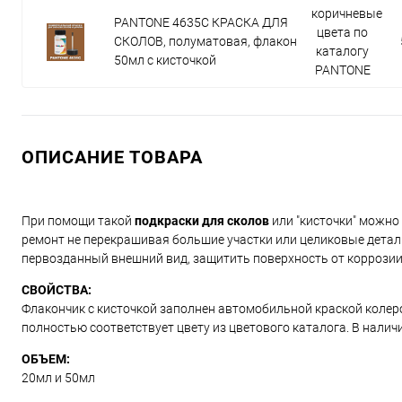
коричневые
PANTONE 4635C КРАСКА ДЛЯ
цвета по
СКОЛОВ, полуматовая, флакон
каталогу
50мл с кисточкой
PANTONE
ОПИСАНИЕ ТОВАРА
При помощи такой
подкраски для сколов
или "кисточки" можно 
ремонт не перекрашивая большие участки или целиковые детал
первозданный внешний вид, защитить поверхность от коррозии
СВОЙСТВА:
Флакончик с кисточкой заполнен автомобильной краской колерова
полностью соответствует цвету из цветового каталога. В налич
ОБЪЕМ:
20мл и 50мл