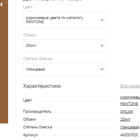
Цвет:
коричневые цвета по каталогу
PANTONE
Объем:
20мл
Степень блеска:
глянцевая
Характеристики:
Все хара
коричневы
Цвет
PANTONE
Производитель
ONLAK
Объем
20мл
Степень блеска
глянцевая
Артикул
4635Cfl20