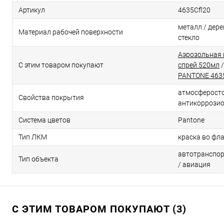
Артикул
4635Cfl20
металл / дерев
Материал рабочей поверхности
стекло
Аэрозольная 
С этим товаром покупают
спрей 520мл
PANTONE 463
атмосферосто
Свойства покрытия
антикоррози
Система цветов
Pantone
Тип ЛКМ
краска во фл
автотранспор
Тип объекта
/ авиация
С ЭТИМ ТОВАРОМ ПОКУПАЮТ (3)