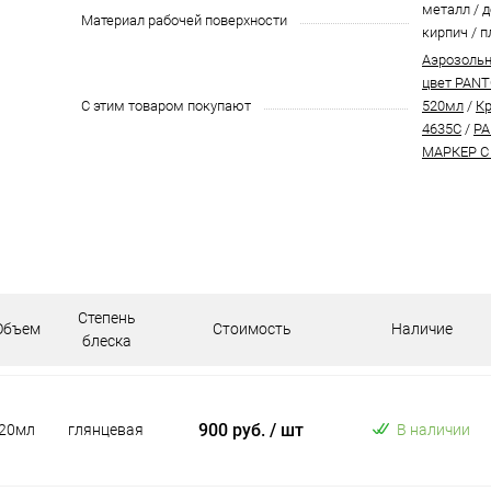
металл / д
Материал рабочей поверхности
кирпич / п
Аэрозольн
цвет PANT
С этим товаром покупают
520мл
/
Кр
4635C
/
PA
МАРКЕР С
Степень
Объем
Стоимость
Наличие
блеска
900 руб.
/ шт
20мл
глянцевая
В наличии