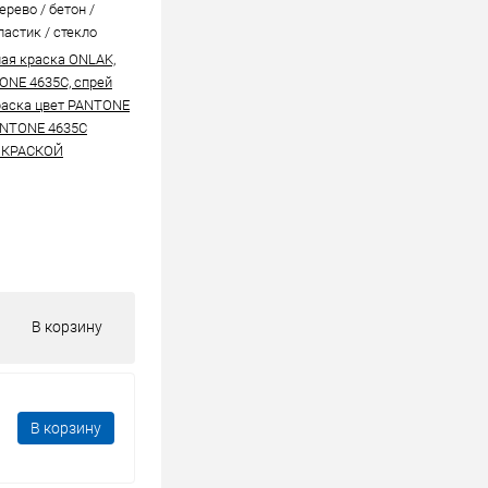
ерево / бетон /
ластик / стекло
ая краска ONLAK,
ONE 4635C, спрей
аска цвет PANTONE
NTONE 4635C
 КРАСКОЙ
В корзину
В корзину