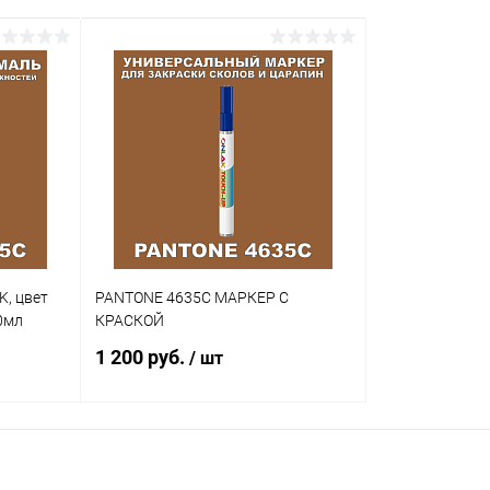
K, цвет
PANTONE 4635C МАРКЕР С
0мл
КРАСКОЙ
1 200 руб.
/ шт
В корзину