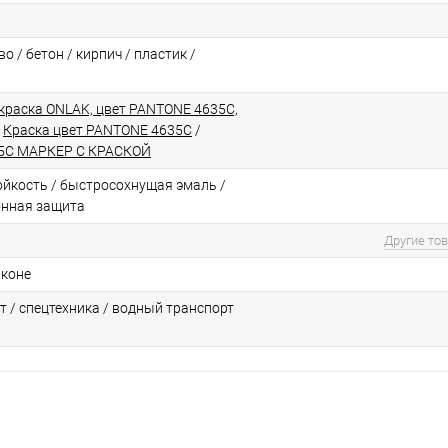
о / бетон / кирпич / пластик /
краска ONLAK, цвет PANTONE 4635C,
/
Краска цвет PANTONE 4635C
/
5C МАРКЕР С КРАСКОЙ
йкоcть / быстросохнущая эмаль /
онная защита
Другие то
аконе
т / спецтехника / водный транспорт