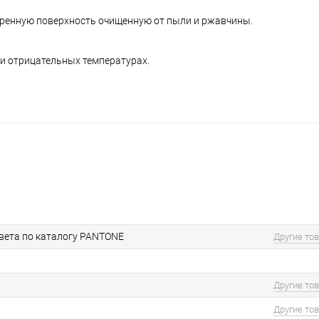
иренную поверхность очищенную от пыли и ржавчины.
ри отрицательных температурах.
вета по каталогу PANTONE
Другие то
Другие то
Другие то