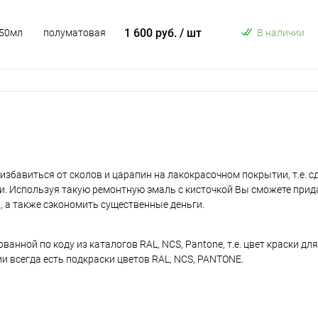
1 600 руб.
/ шт
50мл
полуматовая
В наличии
избавиться от сколов и царапин на лакокрасочном покрытии, т.е. 
и. Используя такую ремонтную эмаль с кисточкой Вы сможете прид
, а также сэкономить существенные деньги.
нной по коду из каталогов RAL, NCS, Pantone, т.е. цвет краски дл
ии всегда есть подкраски цветов RAL, NCS, PANTONE.