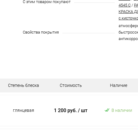
С этим товаром покупают
4545 C
/
P
КРАСКА Д
с кисточк
атмосферо
Свойства покрытия
быстросох
антикорро
Степень блеска
Стоимость
Наличие
1 200 руб.
/ шт
глянцевая
В наличии