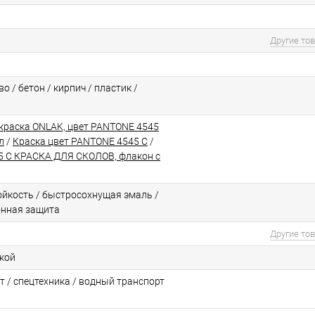
Другие то
о / бетон / кирпич / пластик /
краска ONLAK, цвет PANTONE 4545
л
/
Краска цвет PANTONE 4545 C
/
 C КРАСКА ДЛЯ СКОЛОВ, флакон с
йкоcть / быстросохнущая эмаль /
онная защита
Другие то
ской
т / спецтехника / водный транспорт