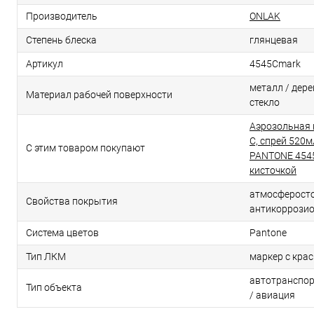
Производитель
ONLAK
Степень блеска
глянцевая
Артикул
4545Cmark
металл / дерев
Материал рабочей поверхности
стекло
Аэрозольная 
C, спрей 520м
С этим товаром покупают
PANTONE 4545
кисточкой
атмосферосто
Свойства покрытия
антикоррози
Система цветов
Pantone
Тип ЛКМ
маркер с кра
автотранспор
Тип объекта
/ авиация