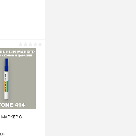
C МАРКЕР С
 шт