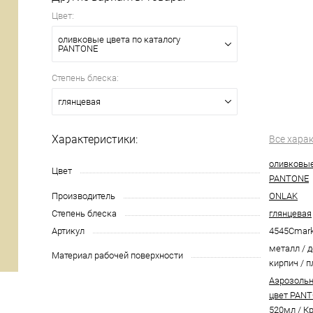
Цвет:
оливковые цвета по каталогу
PANTONE
Степень блеска:
глянцевая
Характеристики:
Все хара
оливковые
Цвет
PANTONE
Производитель
ONLAK
Степень блеска
глянцевая
Артикул
4545Cmar
металл / д
Материал рабочей поверхности
кирпич / п
Аэрозольн
цвет PANT
520мл
/
Кр