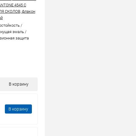
ANTONE 4545 C
ЛЯ СКОЛОВ, флакон
ой
стойкоcть /
нущая эмаль /
зионная защита
В корзину
В корзину