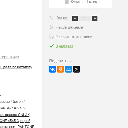
Купить в 1 клик
Кол-во:
Нашли дешевле
Рассчитать доставку
В наличии
ктеристики
Поделиться
 цвета по каталогу
k
ерево / бетон /
ластик / стекло
ая краска ONLAK,
ONE 4545 C, спрей
аска цвет PANTONE