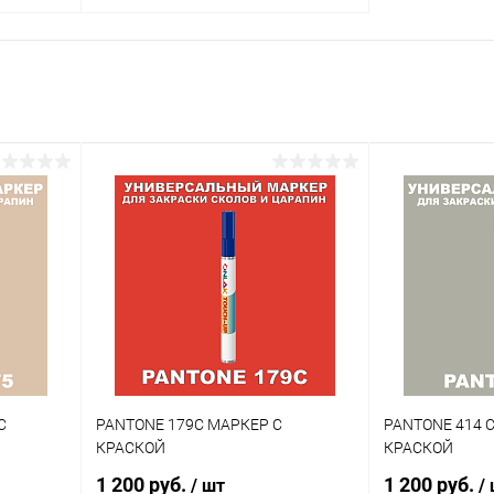
В корзину
внение
Купить в 1 клик
Сравнение
аличии
В избранное
В наличии
Цвет:
гу
оливковые цвета по каталогу
PANTONE
Объем:
1кг
Степень блеска:
полуматовая
С
PANTONE 179C МАРКЕР С
PANTONE 414 
КРАСКОЙ
КРАСКОЙ
1 200 руб.
1 200 руб.
/ шт
/