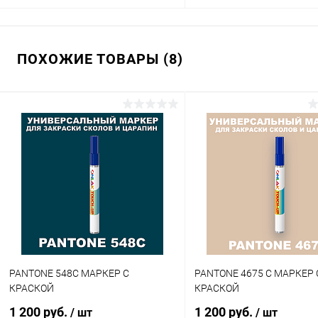
В корзину
В корзину
ПОХОЖИЕ ТОВАРЫ (8)
Купить в 1 клик
Сравнение
Купить в 1 клик
Сра
В избранное
В наличии
В избранное
В н
Цвет:
Цвет:
оливковые цвета по каталогу
оливковые цвета по катало
PANTONE
PANTONE
Степень блеска:
Объем:
глянцевая
20мл
Степень блеска:
матовая
PANTONE 548C МАРКЕР С
PANTONE 4675 C МАРКЕР 
КРАСКОЙ
КРАСКОЙ
1 200 руб.
1 200 руб.
/ шт
/ шт