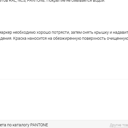
ветов RAL, NCS, PANTONE. Покрытие не смывается водой.
аркер необходимо хорошо потрясти, затем снять крышку и надавить
ждения. Краска наносится на обезжиренную поверхность очищенную
ета по каталогу PANTONE
Другие то