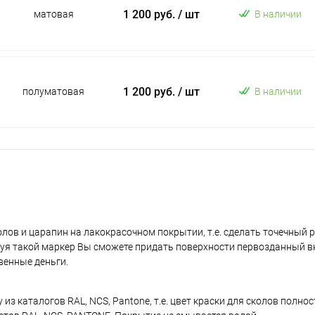
1 200 руб.
/ шт
матовая
В наличии
1 200 руб.
/ шт
полуматовая
В наличии
лов и царапин на лакокрасочном покрытии, т.е. сделать точечный 
уя такой маркер Вы сможете придать поверхности первозданный в
венные деньги.
з каталогов RAL, NCS, Pantone, т.е. цвет краски для сколов полно