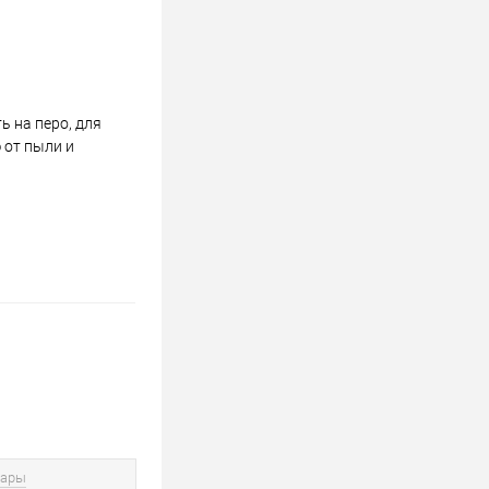
 на перо, для
 от пыли и
вары