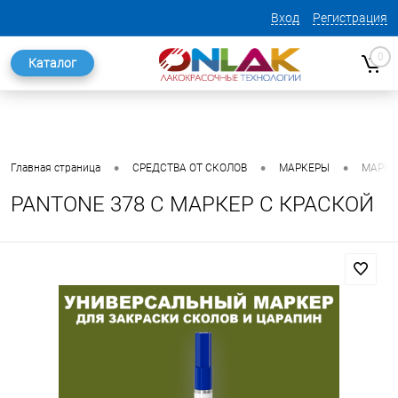
Вход
Регистрация
0
Каталог
•
•
•
Главная страница
СРЕДСТВА ОТ СКОЛОВ
МАРКЕРЫ
МАРКЕ
PANTONE 378 C МАРКЕР С КРАСКОЙ