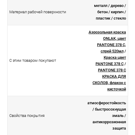
металл / дерево /
Материал рабочей поверхности
бетон / кирпич /
пластик / стекло
Аэрозольная краска
ONLAK, цвет
PANTONE 378 C,
спрей 520мл
/
Краска цвет
С этим товаром покупают
PANTONE 378 C
/
PANTONE 378 C
КРАСКА ДЛЯ
СКОЛОВ, флакон с
кисточкой
атмосферостойкоcть
/ быстросохнущая
Свойства покрытия
эмаль /
антикоррозионная
защита