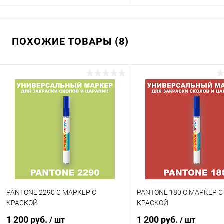
В корзину
В корзину
ПОХОЖИЕ ТОВАРЫ (8)
Купить в 1 клик
Сравнение
Купить в 1 клик
Сра
В избранное
В наличии
В избранное
В н
Цвет:
Цвет:
фиолетовые цвета по каталогу
фиолетовые цвета по катал
PANTONE
PANTONE
Объем:
Объем:
20мл
1кг
Степень блеска:
Степень блеска:
матовая
полуматовая
PANTONE 2290 C МАРКЕР С
PANTONE 180 C МАРКЕР С
КРАСКОЙ
КРАСКОЙ
1 200 руб.
1 200 руб.
/ шт
/ шт