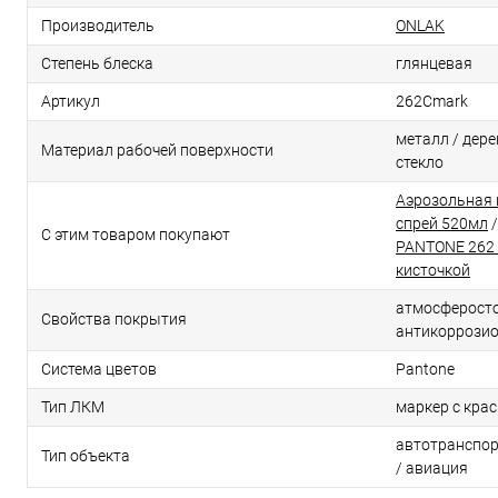
Производитель
ONLAK
Степень блеска
глянцевая
Артикул
262Cmark
металл / дерев
Материал рабочей поверхности
стекло
Аэрозольная 
спрей 520мл
С этим товаром покупают
PANTONE 262 
кисточкой
атмосферосто
Свойства покрытия
антикоррози
Система цветов
Pantone
Тип ЛКМ
маркер с кра
автотранспор
Тип объекта
/ авиация