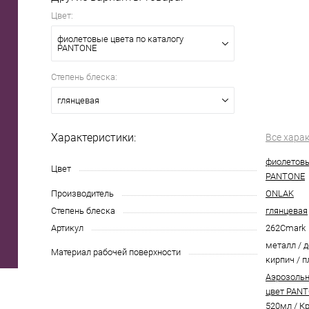
Цвет:
фиолетовые цвета по каталогу
PANTONE
Степень блеска:
глянцевая
Характеристики:
Все хара
фиолетовы
Цвет
PANTONE
Производитель
ONLAK
Степень блеска
глянцевая
Артикул
262Cmark
металл / д
Материал рабочей поверхности
кирпич / п
Аэрозольн
цвет PANT
520мл
/
Кр