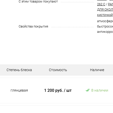
С этим товаром покупают
262 C
/
PA
ДЛЯ СКОЛО
кисточкой
атмосферо
Свойства покрытия
быстросох
антикорро
Степень блеска
Стоимость
Наличие
1 200 руб.
/ шт
глянцевая
В наличии