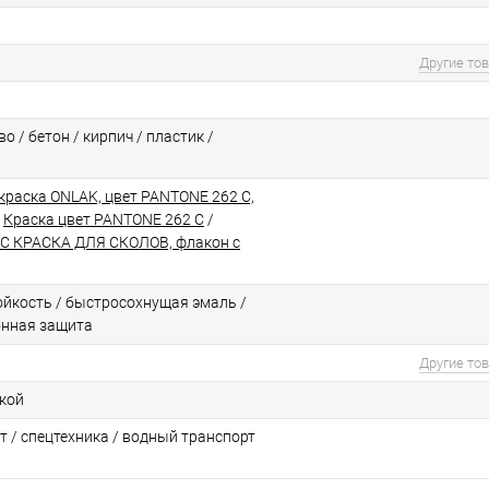
Другие то
о / бетон / кирпич / пластик /
краска ONLAK, цвет PANTONE 262 C,
/
Краска цвет PANTONE 262 C
/
C КРАСКА ДЛЯ СКОЛОВ, флакон с
йкоcть / быстросохнущая эмаль /
онная защита
Другие то
ской
т / спецтехника / водный транспорт