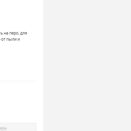
 на перо, для
 от пыли и
вары