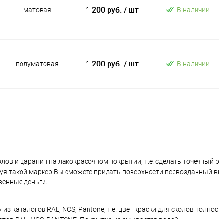
1 200 руб.
/ шт
матовая
В наличии
1 200 руб.
/ шт
полуматовая
В наличии
лов и царапин на лакокрасочном покрытии, т.е. сделать точечный 
уя такой маркер Вы сможете придать поверхности первозданный в
венные деньги.
з каталогов RAL, NCS, Pantone, т.е. цвет краски для сколов полно