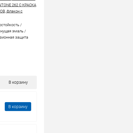
NTONE 262 C КРАСКА
В, флакон с
стойкоcть /
нущая эмаль /
зионная защита
В корзину
В корзину