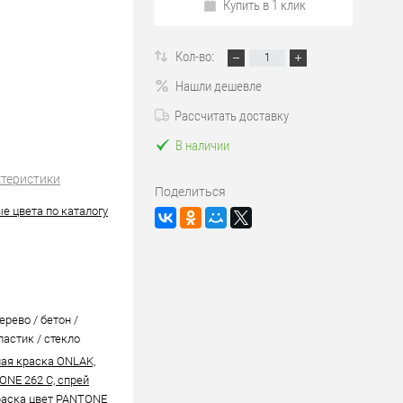
Купить в 1 клик
Кол-во:
Нашли дешевле
Рассчитать доставку
В наличии
ктеристики
Поделиться
е цвета по каталогу
ерево / бетон /
ластик / стекло
ая краска ONLAK,
ONE 262 C, спрей
аска цвет PANTONE