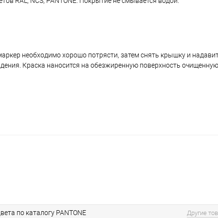
ветов RAL, NCS, PANTONE. Покрытие не смывается водой.
аркер необходимо хорошо потрясти, затем снять крышку и надавить
ждения. Краска наносится на обезжиренную поверхность очищенную
вета по каталогу PANTONE
Другие то