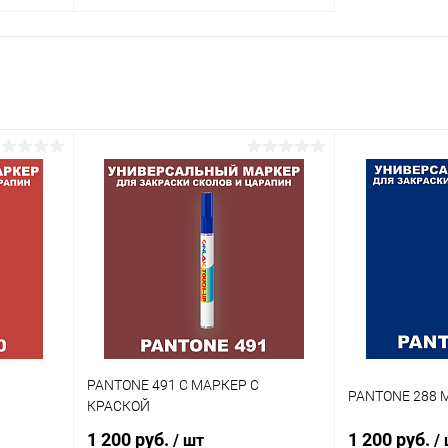
В корзину
внение
Купить в 1 клик
Сравнение
аличии
В избранное
В наличии
Цвет:
огу
фиолетовые цвета по каталогу
PANTONE
Степень блеска:
глянцевая
PANTONE 491 C МАРКЕР С
PANTONE 288 
КРАСКОЙ
1 200 руб.
1 200 руб.
/ шт
/