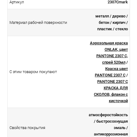
Артикул
2307Cmark
металл / дерево /
Материал рабочей поверхности
бетон / кирпич /
пластик / стекло
Аэрозольная краска
ONLAK, цвет
PANTONE 2307 C,
спрей 520мл
/
Краска цвет
С этим товаром покупают
PANTONE 2307 C
/
PANTONE 2307 C
КРАСКА ДЛЯ
СКОЛОВ, флакон с
кисточкой
атмосферостойкоcть
/ быстросохнущая
Свойства покрытия
эмаль /
антикоррозионная