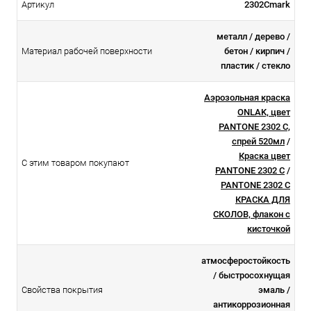
Артикул
2302Cmark
металл / дерево /
Материал рабочей поверхности
бетон / кирпич /
пластик / стекло
Аэрозольная краска
ONLAK, цвет
PANTONE 2302 C,
спрей 520мл
/
Краска цвет
С этим товаром покупают
PANTONE 2302 C
/
PANTONE 2302 C
КРАСКА ДЛЯ
СКОЛОВ, флакон с
кисточкой
атмосферостойкоcть
/ быстросохнущая
Свойства покрытия
эмаль /
антикоррозионная