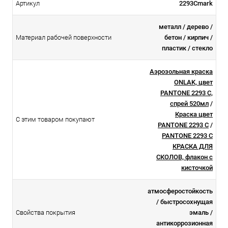
Артикул
2293Cmark
металл / дерево /
Материал рабочей поверхности
бетон / кирпич /
пластик / стекло
Аэрозольная краска
ONLAK, цвет
PANTONE 2293 C,
спрей 520мл
/
Краска цвет
С этим товаром покупают
PANTONE 2293 C
/
PANTONE 2293 C
КРАСКА ДЛЯ
СКОЛОВ, флакон с
кисточкой
атмосферостойкоcть
/ быстросохнущая
Свойства покрытия
эмаль /
антикоррозионная