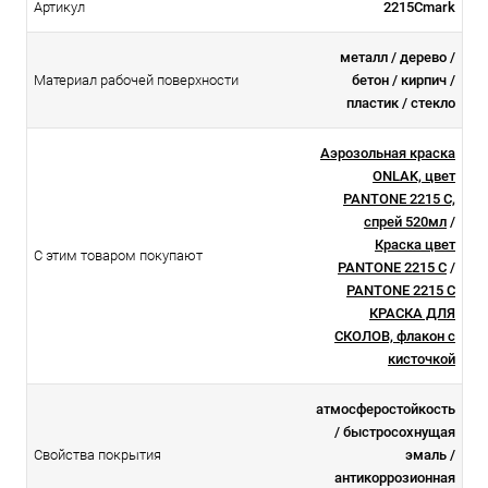
Артикул
2215Cmark
металл / дерево /
Материал рабочей поверхности
бетон / кирпич /
пластик / стекло
Аэрозольная краска
ONLAK, цвет
PANTONE 2215 C,
спрей 520мл
/
Краска цвет
С этим товаром покупают
PANTONE 2215 C
/
PANTONE 2215 C
КРАСКА ДЛЯ
СКОЛОВ, флакон с
кисточкой
атмосферостойкоcть
/ быстросохнущая
Свойства покрытия
эмаль /
антикоррозионная